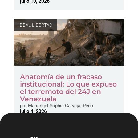
julio 10, 2026
IDEAL LIBERTAD
Anatomía de un fracaso
institucional: Lo que expuso
el terremoto del 24J en
Venezuela
por
Mariangel Sophia Carvajal Peña
julio 4, 2026