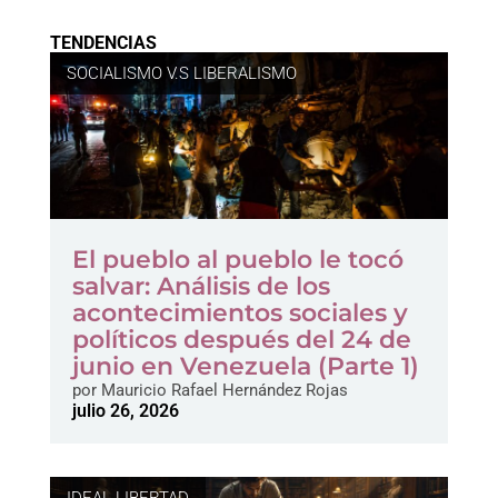
TENDENCIAS
SOCIALISMO V.S LIBERALISMO
El pueblo al pueblo le tocó
salvar: Análisis de los
acontecimientos sociales y
políticos después del 24 de
junio en Venezuela (Parte 1)
por
Mauricio Rafael Hernández Rojas
julio 26, 2026