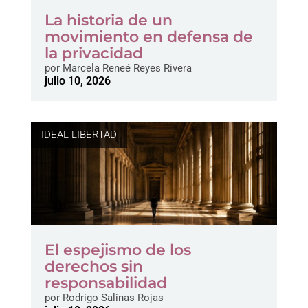
La historia de un
movimiento en defensa de
la privacidad
por
Marcela Reneé Reyes Rivera
julio 10, 2026
IDEAL LIBERTAD
El espejismo de los
derechos sin
responsabilidad
por
Rodrigo Salinas Rojas