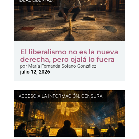
IDEAL LIBERTAD
El liberalismo no es la nueva
derecha, pero ojalá lo fuera
por
María Fernanda Solano González
julio 12, 2026
ACCESO A LA INFORMACIÓN
,
CENSURA