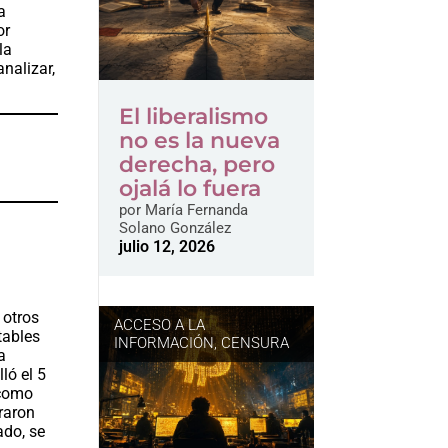
a
or
la
analizar,
El liberalismo
no es la nueva
derecha, pero
ojalá lo fuera
por
María Fernanda
Solano González
julio 12, 2026
o otros
ACCESO A LA
tables
INFORMACIÓN
,
CENSURA
a
ló el 5
 como
raron
ado, se