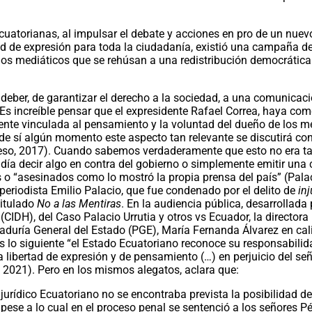
uatorianas, al impulsar el debate y acciones en pro de un nuev
rtad de expresión para toda la ciudadanía, existió una campaña d
os mediáticos que se rehúsan a una redistribución democrática
o deber, de garantizar el derecho a la sociedad, a una comunicac
c. Es increíble pensar que el expresidente Rafael Correa, haya co
mente vinculada al pensamiento y la voluntad del dueño de los m
 de sí algún momento este aspecto tan relevante se discutirá c
ieso, 2017). Cuando sabemos verdaderamente que esto no era tan
a decir algo en contra del gobierno o simplemente emitir una cr
s o “asesinados como lo mostró la propia prensa del país” (Pala
 periodista Emilio Palacio, que fue condenado por el delito de
inj
titulado
No a las Mentiras
. En la audiencia pública, desarrollada 
IDH), del Caso Palacio Urrutia y otros vs Ecuador, la directora
duría General del Estado (PGE), María Fernanda Álvarez en cal
les lo siguiente “el Estado Ecuatoriano reconoce su responsabili
la libertad de expresión y de pensamiento (…) en perjuicio del se
, 2021). Pero en los mismos alegatos, aclara que:
jurídico Ecuatoriano no se encontraba prevista la posibilidad d
 pese a lo cual en el proceso penal se sentenció a los señores P