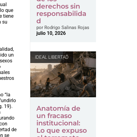
tual
derechos sin
 lo que
responsabilida
e tiene
d
n su
por
Rodrigo Salinas Rojas
julio 10, 2026
alidad,
sido un
IDEAL LIBERTAD
 sexos
o
uales
uestros
o “la
fundirlo
. 19).
Anatomía de
n
un fracaso
gurando
institucional:
 con
Lo que expuso
ertad de
ón se