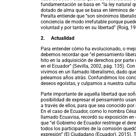
fundamentación se basa en “la ley natural qu
dotado de alma que se basa en términos de vo
Peralta entiende que “son sinónimos liberali
conciencia de modo irrefutable porque puede 
voluntad y por tanto en su libertad” (Roig, 1
2.
Actualidad
Para entender cómo ha evolucionado, o mejor
debemos recordar que “el pensamiento liberal,
hito en la adquisición de derechos por parte
en el Ecuador” (Sevilla, 2002, pág. 135). Co
vivimos en un llamado liberalismo, dado qu
peleamos años atrás. Confundimos los concep
deseos egoístas, y culpamos a nuestra cultu
Parte importante de aquella libertad que soñ
posibilidad de expresar el pensamiento usand
a través de ellos, para que sea conocido por
En el caso de Ecuador, como lo nombra César
llamado Ecuavisa, recordó su exposición e
que “el Gobierno de Ecuador restringe el dere
todos los participantes de la comisión quedó
expresión” (El Ciudadano (Ecuador), 2015). 