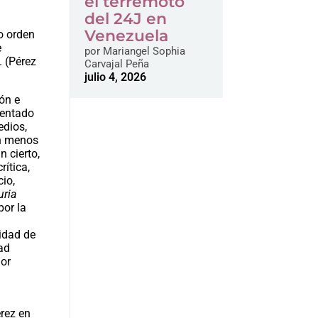
el terremoto
del 24J en
Venezuela
o orden
e
por
Mariangel Sophia
. (Pérez
Carvajal Peña
julio 4, 2026
ión e
mentado
edios,
on menos
 cierto,
ítica,
cio,
uria
por la
idad de
dad
ñor
e
érez en