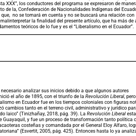
osta XXX”, los conductores del programa se expresaron de maner
ecto de la, Confederación de Nacionalidades Indígenas del Ecuad
 que, no se tomará en cuenta y no se buscará una relación con 
malinterpretar la finalidad del presente artículo, que ha más de 
damentos teóricos de lo fue y es el “Liberalismo en el Ecuador”.
 necesario analizar sus inicios debido a que algunos autores
nició el año de 1895, con el triunfo de la
Revolución Liberal
, per
eralismo en Ecuador fue en los tiempos coloniales con figuras no
ó cambios tanto en el terreno civil, administrativo y jurídico par
ado laico” (Tinizhañay, 2018, pág. 39). La
Revolución Liberal
estal
de Guayaquil, y fue un proceso de transformación tanto política
cacaoteras costeñas y comandada por el General Eloy Alfaro, log
uatoriana” (Esvertit, 2005, pág. 425). Entonces hasta lo ya analiz