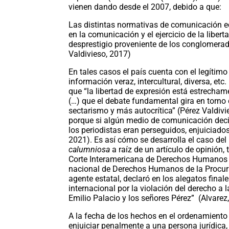
vienen dando desde el 2007, debido a que:
Las distintas normativas de comunicación ec
en la comunicación y el ejercicio de la libe
desprestigio proveniente de los conglomerad
Valdivieso, 2017)
En tales casos el país cuenta con el legítim
información veraz, intercultural, diversa, et
que “la libertad de expresión está estrecha
(…) que el debate fundamental gira en torno
sectarismo y más autocrítica” (Pérez Valdiv
porque si algún medio de comunicación decidí
los periodistas eran perseguidos, enjuiciado
2021). Es así cómo se desarrolla el caso del
calumniosa
a raíz de un artículo de opinión, 
Corte Interamericana de Derechos Humanos (C
nacional de Derechos Humanos de la Procura
agente estatal, declaró en los alegatos fina
internacional por la violación del derecho a 
Emilio Palacio y los señores Pérez” (Alvarez
A la fecha de los hechos en el ordenamiento 
enjuiciar penalmente a una persona jurídica,