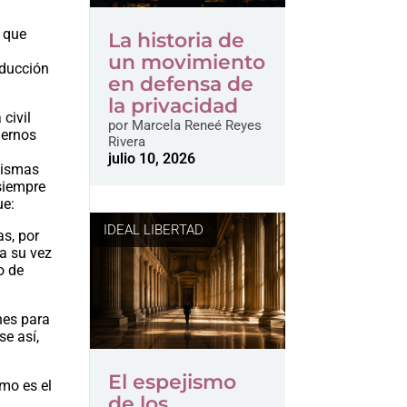
o que
La historia de
un movimiento
oducción
en defensa de
la privacidad
 civil
por
Marcela Reneé Reyes
iernos
Rivera
julio 10, 2026
 mismas
 siempre
ue:
IDEAL LIBERTAD
as, por
 a su vez
o de
nes para
e así,
El espejismo
omo es el
de los