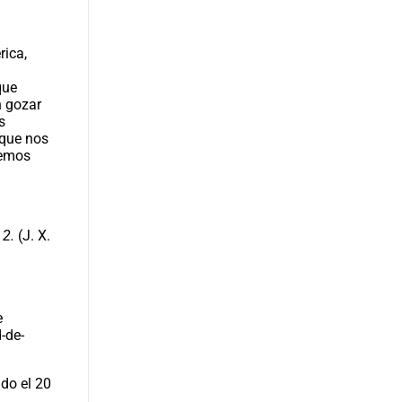
rica,
o
que
n gozar
s
 que nos
bemos
 2.
(J. X.
e
-de-
do el 20