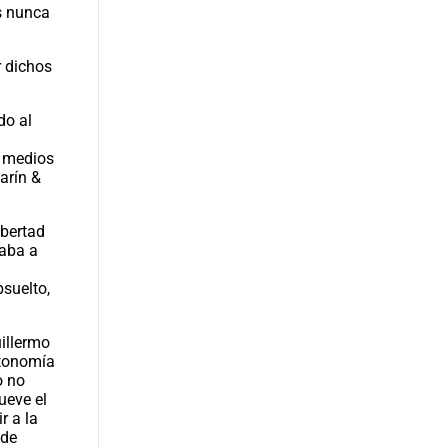
as nunca
r dichos
do al
s medios
arín &
ibertad
taba a
suelto,
uillermo
utonomía
o no
ueve el
r a la
 de