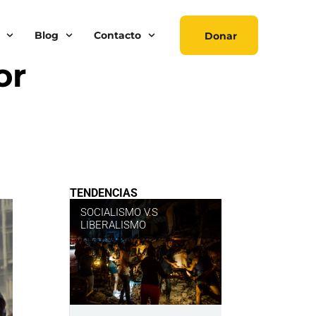
Blog
Contacto
Donar
or
TENDENCIAS
SOCIALISMO V.S
LIBERALISMO