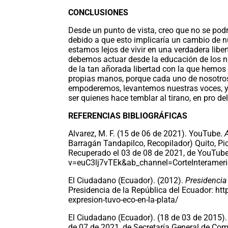
CONCLUSIONES
Desde un punto de vista, creo que no se podr
debido a que esto implicaría un cambio de n
estamos lejos de vivir en una verdadera libe
debemos actuar desde la educación de los n
de la tan añorada libertad con la que hemos
propias manos, porque cada uno de nosotros
empoderemos, levantemos nuestras voces, 
ser quienes hace temblar al tirano, en pro de
REFERENCIAS BIBLIOGRÁFICAS
Alvarez, M. F. (15 de 06 de 2021). YouTube.
Barragán Tandapilco, Recopilador) Quito, P
Recuperado el 03 de 08 de 2021, de YouTub
v=euC3lj7vTEk&ab_channel=CorteInterame
El Ciudadano (Ecuador). (2012).
Presidencia
Presidencia de la República del Ecuador: htt
expresion-tuvo-eco-en-la-plata/
El Ciudadano (Ecuador). (18 de 03 de 2015)
de 07 de 2021, de Secretaría General de Com