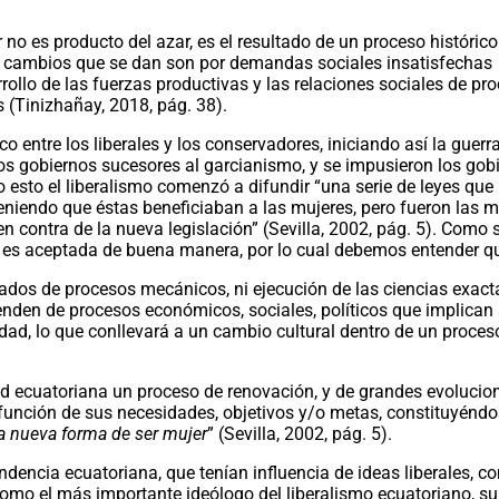
 no es producto del azar, es el resultado de un proceso históric
os cambios que se dan son por demandas sociales insatisfechas
rollo de las fuerzas productivas y las relaciones sociales de pr
s (Tinizhañay, 2018, pág. 38).
 entre los liberales y los conservadores, iniciando así la guerra
los gobiernos sucesores al garcianismo, y se impusieron los gob
o esto el liberalismo comenzó a difundir “una serie de leyes que
teniendo que éstas beneficiaban a las mujeres, pero fueron las
n contra de la nueva legislación” (Sevilla, 2002, pág. 5). Como
l es aceptada de buena manera, por lo cual debemos entender q
ados de procesos mecánicos, ni ejecución de las ciencias exact
enden de procesos económicos, sociales, políticos que implican
ad, lo que conllevará a un cambio cultural dentro de un proces
dad ecuatoriana un proceso de renovación, y de grandes evolucio
unción de sus necesidades, objetivos y/o metas, constituyéndos
a nueva forma de ser mujer
” (Sevilla, 2002, pág. 5).
ndencia ecuatoriana, que tenían influencia de ideas liberales, c
omo el más importante ideólogo del liberalismo ecuatoriano, su