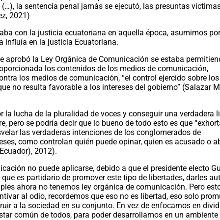
o (…), la sentencia penal jamás se ejecutó, las presuntas víctim
rez, 2021)
ba con la justicia ecuatoriana en aquella época, asumimos po
 influía en la justicia Ecuatoriana.
 aprobó la Ley Orgánica de Comunicación se estaba permitien
proporcionada los contenidos de los medios de comunicación,
ontra los medios de comunicación, “el control ejercido sobre lo
que no resulta favorable a los intereses del gobierno” (Salazar M
 la lucha de la pluralidad de voces y conseguir una verdadera l
e, pero se podría decir que lo bueno de todo esto es que “exhor
esvelar las verdaderas intenciones de los conglomerados de
eses, como controlan quién puede opinar, quien es acusado o ab
(Ecuador), 2012).
cación no puede aplicarse, debido a que el presidente electo G
que es partidario de promover este tipo de libertades, darles a
mples ahora no tenemos ley orgánica de comunicación. Pero est
ntivar al odio, recordemos que eso no es libertad, eso solo prom
uir a la sociedad en su conjunto. En vez de enfocarnos en dividi
star común de todos, para poder desarrollamos en un ambiente