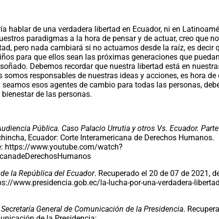
ía hablar de una verdadera libertad en Ecuador, ni en Latinoamé
uestros paradigmas a la hora de pensar y de actuar, creo que n
rtad, pero nada cambiará si no actuamos desde la raíz, es decir 
iños para que ellos sean las próximas generaciones que pueda
 soñado. Debemos recordar que nuestra libertad está en nuestra
 somos responsables de nuestras ideas y acciones, es hora de
y seamos esos agentes de cambio para todas las personas, de
l bienestar de las personas.
Audiencia Pública. Caso Palacio Urrutia y otros Vs. Ecuador. Parte
ichincha, Ecuador: Corte Interamericana de Derechos Humanos.
e: https://www.youtube.com/watch?
ricanadeDerechosHumanos
 de la República del Ecuador
. Recuperado el 20 de 07 de 2021, d
ps://www.presidencia.gob.ec/la-lucha-por-una-verdadera-libertad
.
Secretaría General de Comunicación de la Presidencia
. Recupera
unicación de la Presidencia: