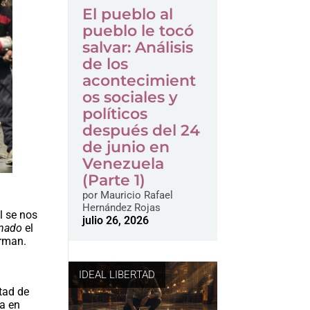
El pueblo al
pueblo le tocó
salvar: Análisis
de los
acontecimient
os sociales y
políticos
después del 24
de junio en
Venezuela
(Parte 1)
por
Mauricio Rafael
Hernández Rojas
l se nos
julio 26, 2026
onado
el
orman.
IDEAL LIBERTAD
rtad de
ma en