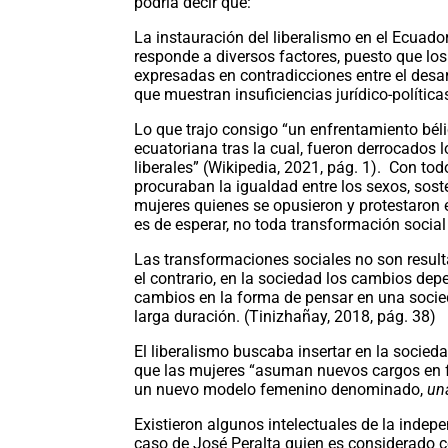
podría decir que:
La instauración del liberalismo en el Ecuador
responde a diversos factores, puesto que l
expresadas en contradicciones entre el desar
que muestran insuficiencias jurídico-política
Lo que trajo consigo “un enfrentamiento bélico
ecuatoriana tras la cual, fueron derrocados 
liberales” (Wikipedia, 2021, pág. 1). Con tod
procuraban la igualdad entre los sexos, sos
mujeres quienes se opusieron y protestaron e
es de esperar, no toda transformación socia
Las transformaciones sociales no son result
el contrario, en la sociedad los cambios dep
cambios en la forma de pensar en una socied
larga duración. (Tinizhañay, 2018, pág. 38)
El liberalismo buscaba insertar en la socie
que las mujeres “asuman nuevos cargos en f
un nuevo modelo femenino denominado,
un
Existieron algunos intelectuales de la indepe
caso de José Peralta quien es considerado c