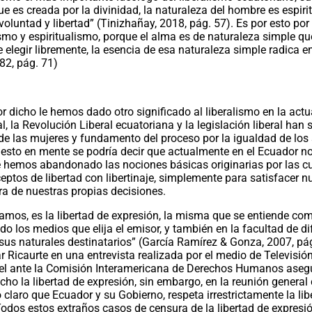
e es creada por la divinidad, la naturaleza del hombre es espiri
luntad y libertad” (Tinizhañay, 2018, pág. 57). Es por esto por
smo y espiritualismo, porque el alma es de naturaleza simple qu
elegir libremente, la esencia de esa naturaleza simple radica e
982, pág. 71)
 dicho le hemos dado otro significado al liberalismo en la actu
 la Revolución Liberal ecuatoriana y la legislación liberal han 
 de las mujeres y fundamento del proceso por la igualdad de los
n esto en mente se podría decir que actualmente en el Ecuador n
e hemos abandonado las nociones básicas originarias por las c
tos de libertad con libertinaje, simplemente para satisfacer n
ra de nuestras propias decisiones.
amos, es la libertad de expresión, la misma que se entiende com
o los medios que elija el emisor, y también en la facultad de di
 sus naturales destinatarios” (García Ramírez & Gonza, 2007, pág
 Ricaurte en una entrevista realizada por el medio de Televisió
n el ante la Comisión Interamericana de Derechos Humanos ase
cho la libertad de expresión, sin embargo, en la reunión general
 claro que Ecuador y su Gobierno, respeta irrestrictamente la lib
Todos estos extraños casos de censura de la libertad de expresi