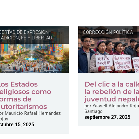
IBERTAD DE EXPRESION
,
CORRECCIÓN POLÍTICA
ADICIÓN, FE Y LIBERTAD
Los Estados
Del clic a la call
religiosos como
la rebelión de l
formas de
juventud nepal
autoritarismos
por
Yassell Alejandro Roj
Santiago
or
Mauricio Rafael Hernández
septiembre 27, 2025
ojas
ctubre 15, 2025