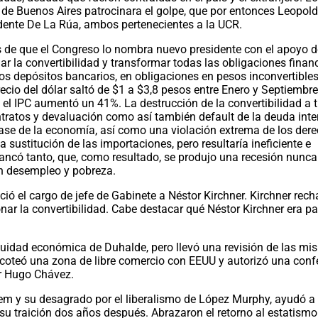
a de Buenos Aires patrocinara el golpe, que por entonces Leopol
dente De La Rúa, ambos pertenecientes a la UCR.
s de que el Congreso lo nombra nuevo presidente con el apoyo d
r la convertibilidad y transformar todas las obligaciones finan
s depósitos bancarios, en obligaciones en pesos inconvertibles
ecio del dólar saltó de $1 a $3,8 pesos entre Enero y Septiembr
y el IPC aumentó un 41%. La destrucción de la convertibilidad a 
ntratos y devaluación como así también default de la deuda inte
 base de la economía, así como una violación extrema de los der
 sustitución de las importaciones, pero resultaría ineficiente e
ancó tanto, que, como resultado, se produjo una recesión nunca
on desempleo y pobreza.
ció el cargo de jefe de Gabinete a Néstor Kirchner. Kirchner rech
r la convertibilidad. Cabe destacar qué Néstor Kirchner era pa
nuidad económica de Duhalde, pero llevó una revisión de las mi
oicoteó una zona de libre comercio con EEUU y autorizó una conf
or Hugo Chávez.
em y su desagrado por el liberalismo de López Murphy, ayudó a
r su traición dos años después. Abrazaron el retorno al estatismo