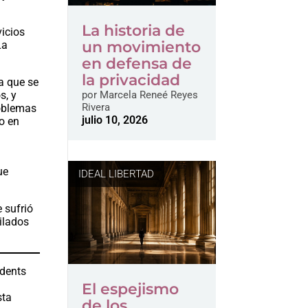
La historia de
vicios
un movimiento
La
en defensa de
la privacidad
a que se
por
Marcela Reneé Reyes
s, y
Rivera
roblemas
julio 10, 2026
o en
ue
IDEAL LIBERTAD
 sufrió
bilados
udents
a
El espejismo
sta
de los