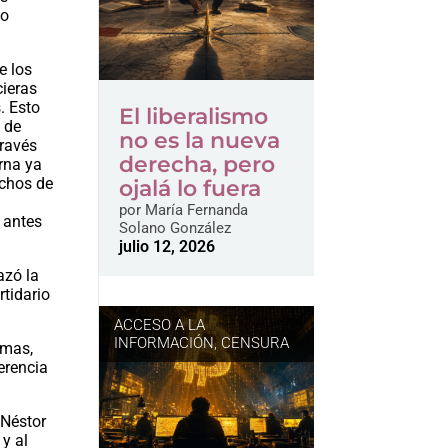
do
e los
cieras
. Esto
El liberalismo
e de
no es la nueva
través
derecha, pero
rna ya
echos de
ojalá lo fuera
por
María Fernanda
 antes
Solano González
julio 12, 2026
azó la
rtidario
ACCESO A LA
INFORMACIÓN
,
CENSURA
smas,
erencia
 Néstor
 y al