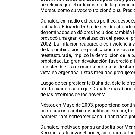
beneficios que el radicalismo de la provinci
Moreau como su vocero traicionó a su Presi
Duhalde, en medio del caos político, despué
radicales, Eduardo Duhalde decidió abandona
denominadas en dólares incluidos también lo
provocó una gran devaluación del peso, el pr
2002. La inflación reapareció con violencia 
de la combinación de pesificación de los co
reestructurada, implicó la demolición de la
propiedad. La gran devaluación favoreció a la
insostenible. La demanda interna se desbarr
vista en Argentina. Estas medidas produjer
Luego de ser presidente Duhalde, éste le ofre
oferta cuándo supo que Duhalde iba abandona
de las reformas de los noventa.
Néstor, en Mayo de 2003, proporciona conti
como así un cambio de políticas exterior, b
paralela “antinorteamericana” financiada p
Duhalde, motivado por su antipatía por Men
Kirchner a alcanzar el poder, sólo para sufri