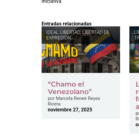
iniciativa
Entradas relacionadas
IDEAL LIBERTAD
,
LIBERTAD DE
L
EXPRESION
TR
“Chamo el
Venezolano”
por
Marcela Reneé Reyes
Rivera
noviembre 27, 2025
p
R
o