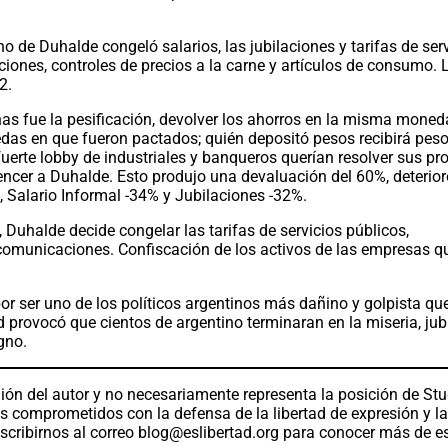
o de Duhalde congeló salarios, las jubilaciones y tarifas de ser
ciones, controles de precios a la carne y artículos de consumo. 
02.
 fue la pesificación, devolver los ahorros en la misma moned
das en que fueron pactados; quién depositó pesos recibirá peso
 fuerte lobby de industriales y banqueros querían resolver sus p
encer a Duhalde. Esto produjo una devaluación del 60%, deterior
 , Salario Informal -34% y Jubilaciones -32%.
 Duhalde decide congelar las tarifas de servicios públicos,
y comunicaciones. Confiscación de los activos de las empresas q
r ser uno de los políticos argentinos más dañino y golpista que
ad provocó que cientos de argentino terminaran en la miseria, ju
gno.
ión del autor y no necesariamente representa la posición de St
os comprometidos con la defensa de la libertad de expresión y l
scribirnos al correo
blog@eslibertad.org
para conocer más de e