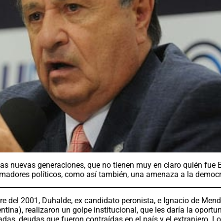
 las nuevas generaciones, que no tienen muy en claro quién fue
rmadores políticos, como así también, una amenaza a la democr
bre del 2001, Duhalde, ex candidato peronista, e Ignacio de Mend
ntina), realizaron un golpe institucional, que les daría la oportu
das, deudas que fueron contraídas en el país y el extranjero. L