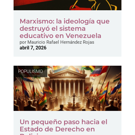
Marxismo: la ideología que
destruyó el sistema
educativo en Venezuela
por
Mauricio Rafael Hernández Rojas
abril 7, 2026
POPULISMO
Un pequeño paso hacia el
Estado de Derecho en