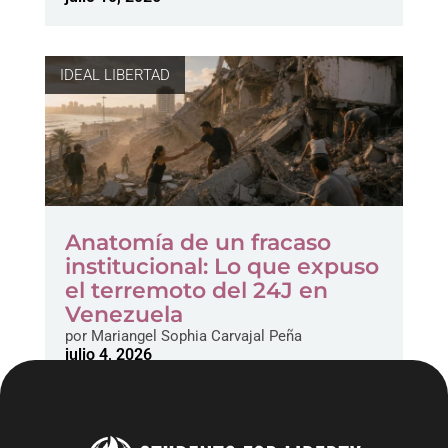
IDEAL LIBERTAD
Anatomía de un fracaso
institucional: Lo que expuso
el terremoto del 24J en
Venezuela
por
Mariangel Sophia Carvajal Peña
julio 4, 2026