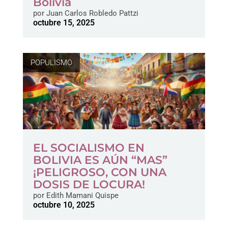
Bolivia
por
Juan Carlos Robledo Pattzi
octubre 15, 2025
POPULISMO
EL SOCIALISMO EN
BOLIVIA ES AÚN “MAS”
¡PELIGROSO, CON UNA
DOSIS DE LOCURA!
por
Edith Mamani Quispe
octubre 10, 2025