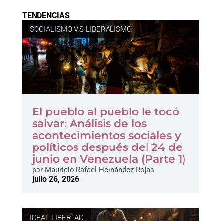
TENDENCIAS
SOCIALISMO V.S LIBERALISMO
El pueblo al pueblo le tocó
salvar: Análisis de los
acontecimientos sociales y
políticos después del 24 de
junio en Venezuela (Parte 1)
por
Mauricio Rafael Hernández Rojas
julio 26, 2026
IDEAL LIBERTAD