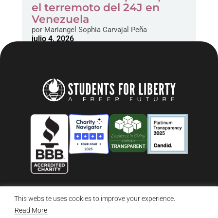
el terremoto del 24J en
Venezuela
por
Mariangel Sophia Carvajal Peña
julio 4, 2026
This website uses cookies to improve your experience.
© 2026 Students For Liberty, All Rights Reserved
Privacy Policy
·
Disclaimer
·
Terms & Conditions
·
Contact Us
Read More