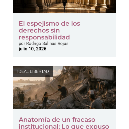
El espejismo de los
derechos sin
responsabilidad
por
Rodrigo Salinas Rojas
julio 10, 2026
IDEAL LIBERTAD
Anatomía de un fracaso
institucional: Lo que expuso