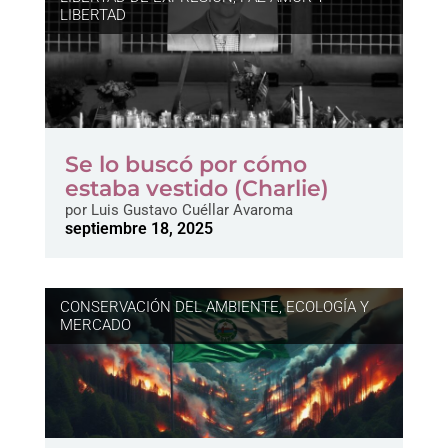
LIBERTAD
Se lo buscó por cómo
estaba vestido (Charlie)
por
Luis Gustavo Cuéllar Avaroma
septiembre 18, 2025
CONSERVACIÓN DEL AMBIENTE
,
ECOLOGÍA Y
MERCADO