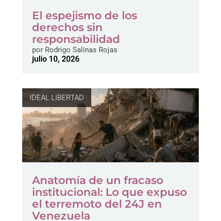
El espejismo de los
derechos sin
responsabilidad
por
Rodrigo Salinas Rojas
julio 10, 2026
IDEAL LIBERTAD
Anatomía de un fracaso
institucional: Lo que expuso
el terremoto del 24J en
Venezuela