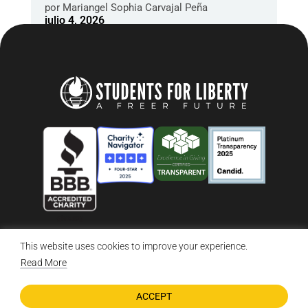
por
Mariangel Sophia Carvajal Peña
julio 4, 2026
This website uses cookies to improve your experience.
© 2026 Students For Liberty, All Rights Reserved
Privacy Policy
·
Disclaimer
·
Terms & Conditions
·
Contact Us
Read More
ACCEPT
DONATE NOW