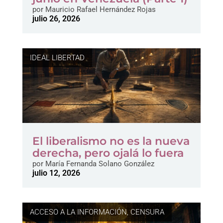
por
Mauricio Rafael Hernández Rojas
julio 26, 2026
IDEAL LIBERTAD
El liberalismo no es la nueva
derecha, pero ojalá lo fuera
por
María Fernanda Solano González
julio 12, 2026
ACCESO A LA INFORMACIÓN
,
CENSURA