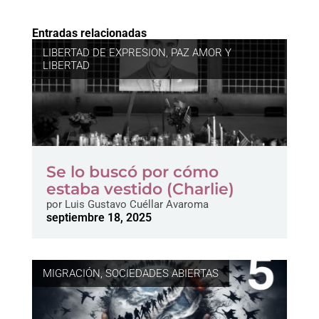
Entradas relacionadas
LIBERTAD DE EXPRESION
,
PAZ AMOR Y
LIBERTAD
Se lo buscó por cómo
estaba vestido (Charlie)
por
Luis Gustavo Cuéllar Avaroma
septiembre 18, 2025
MIGRACIÓN
,
SOCIEDADES ABIERTAS