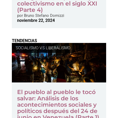
colectivismo en el siglo XXI
(Parte 4)
por
Bruno Stefano Domizzi
noviembre 22, 2024
TENDENCIAS
SOCIALISMO V.S LIBERALISMO
El pueblo al pueblo le tocó
salvar: Análisis de los
acontecimientos sociales y
políticos después del 24 de
junio en Venezuela (Parte 1)