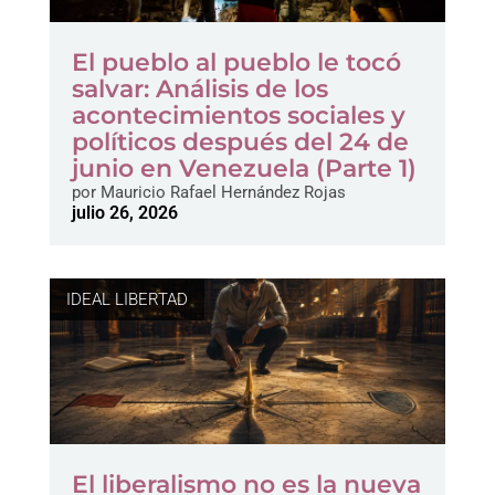
El pueblo al pueblo le tocó
salvar: Análisis de los
acontecimientos sociales y
políticos después del 24 de
junio en Venezuela (Parte 1)
por
Mauricio Rafael Hernández Rojas
julio 26, 2026
IDEAL LIBERTAD
El liberalismo no es la nueva