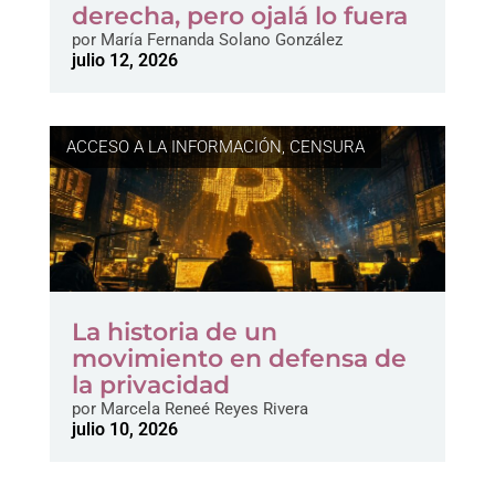
derecha, pero ojalá lo fuera
por
María Fernanda Solano González
julio 12, 2026
ACCESO A LA INFORMACIÓN
,
CENSURA
La historia de un
movimiento en defensa de
la privacidad
por
Marcela Reneé Reyes Rivera
julio 10, 2026