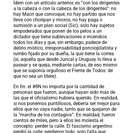
Ídem con un artículo anterior, es “con los dirigentes
a la cabeza o con la cabeza de los dirigentes”: no
hay Macri que convoque, no hay partido que nos
lleve con choripan y micros, no hay paga o
sumisión a un plan social (Sic); solo hay sujetos
empoderados que ponen de los pelos a un
dictador que tiene sublevaciones e incendios
todos los días y que, sin embargo, padece de
delirio místico, irresponsabilidad ponciopilatista y
rumbo fijado por su dueña, la que tiene la correa
(sí, aquella que desde Juncal y Uruguay lo lleva a
pasear y se queja, mediante cartas, de eso mismo
que se suponía orgulloso el Frente de Todos: de
que no sea un títere).
En fin: el #8N no importa por la cantidad de
personas que fueron, aunque hayan sido más de
las que el oficialismo hubiera querido. En realidad,
si nos ponemos puntillosos, debería ser mejor para
ellos que no vaya nadie, tanto que se quejaron de
la “marcha de los contagios”. En realidad, fueron
cientos de miles, pero a ellos les molesta el
concepto: perder la calle. El fascismo argentino
perdió la calle, perdieron todo, solo falta que