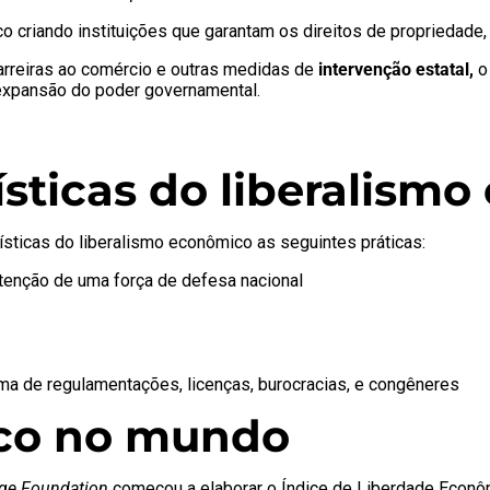
iando instituições que garantam os direitos de propriedade, o 
barreiras ao comércio e outras medidas de
intervenção estatal,
o
 expansão do poder governamental.
ísticas do liberalism
sticas do liberalismo econômico as seguintes práticas:
utenção de uma força de defesa nacional
ma de regulamentações, licenças, burocracias, e congêneres
ico no mundo
age Foundation
começou a elaborar o
Índice de Liberdade Econô