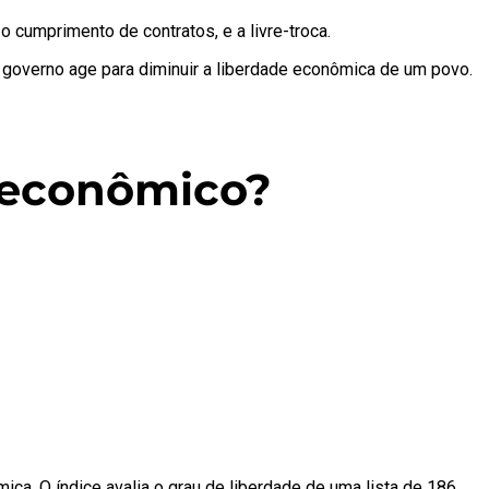
cumprimento de contratos, e a livre-troca.
 governo age para diminuir a liberdade econômica de um povo.
o econômico?
mica
. O índice avalia o grau de liberdade de uma lista de 186