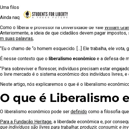
Uma filosofia em defesa da liberdade é defendida e nominada
Ainda naquela época, Tzu
argumentava
que “
sem lei e compulsã
Como o liberal e professor na Universidade de Yale
William Gr
Anteriormente, a ideia de que cidadãos devem pagar impostos, 
m suas palavras
,
“Eu o chamo de “o homem esquecido. […] Ele trabalha, ele vota,
É nesse contexto que o
liberalismo econômico
e a defesa de 
“Para sobreviver e florescer, indivíduos precisam estar engajad
o livre mercado é o sistema econômico dos indivíduos livres, e 
Neste artigo, nós explicaremos o que é o liberalismo econômico
O que é Liberalismo
O liberalismo econômico pode ser
definido
como a filosofia qu
Para a Fundação Heritage
, a liberdade econômica e, por consequ
que indivíduos são livres para trabalhar, produzir, consumir, e i