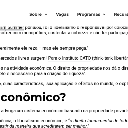
 de diferentes modos desde o pensador chinês
Lao Tzu
no século
Sobre
Vagas
Programas
Recur
o, os homens viverão em harmonia
”, um pensamento não muito 
aham Summer
pontuou, foi o liberalismo o responsável por colocar
sofrer com monopólios, sustentar a nobreza, e não ter partici
 geralmente ele reza – mas ele sempre paga.”
mercados livres surgem!
Para o Instituto CATO
(think-tank libert
os na atividade econômica. O direito de propriedade nos dá o di
ele é necessário para a criação de riqueza”.
, suas características, sua aplicação e efeitos no mundo, e ex
 econômico?
e advoga um sistema econômico baseado na propriedade privada
ência, o liberalismo econômico, é “
o direito fundamental de tod
nvestir da maneira que acreditarem ser melhor
.”