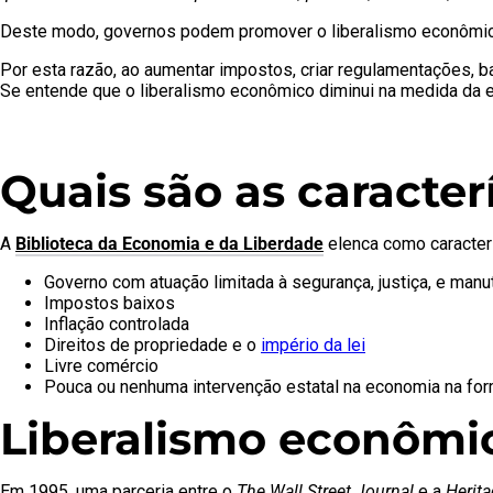
Deste modo, governos podem promover o liberalismo econômico cr
Por esta razão, ao aumentar impostos, criar regulamentações, 
Se entende que o liberalismo econômico diminui na medida da
Quais são as caracter
A
Biblioteca da Economia e da Liberdade
elenca como caracterí
Governo com atuação limitada à segurança, justiça, e man
Impostos baixos
Inflação controlada
Direitos de propriedade e o
império da lei
Livre comércio
Pouca ou nenhuma intervenção estatal na economia na for
Liberalismo econôm
Em 1995, uma parceria entre o
The Wall Street Journal
e a
Herit