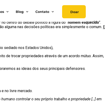
 6 a.C.
sos
Blog
Contato
Doar
diferente do expresso pelo
Liberalismo
moderno.
 no centro do debate político a figura do “
homem esquecido
”.
pação alguma nas decisões políticas era simplesmente o comum.
E
ário sediado nos Estados Unidos),
reito de trocar propriedades através de um acordo mútuo. Assim,
ploraremos as ideias dos seus principais defensores.
 e no livre mercado.
o humano controlar o seu próprio trabalho e propriedade […] em