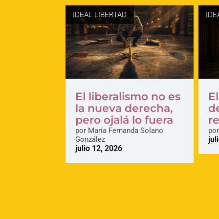
IDEAL LIBERTAD
IDE
El liberalismo no es
E
la nueva derecha,
d
pero ojalá lo fuera
r
por
María Fernanda Solano
por
González
jul
julio 12, 2026