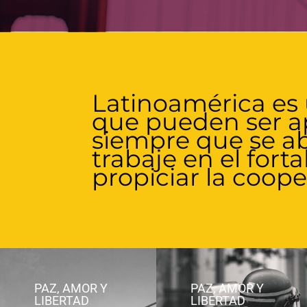
Latinoamérica es
que pueden ser a
siempre que se abo
trabaje en el fort
propiciar la coope
PAZ, AMOR Y
PAZ, AMOR Y
LIBERTAD
LIBERTAD