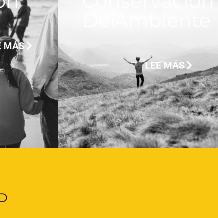
ón
Conservación
Del Ambiente
E MÁS
LEE MÁS
AD