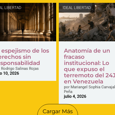
AL LIBERTAD
IDEAL LIBERTAD
l espejismo de los
Anatomía de un
erechos sin
fracaso
esponsabilidad
institucional: Lo
que expuso el
Rodrigo Salinas Rojas
io 10, 2026
terremoto del 24
en Venezuela
por
Mariangel Sophia Carvaja
Peña
julio 4, 2026
Cargar Más