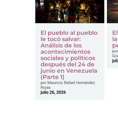
El pueblo al pueblo
El
le tocó salvar:
l
Análisis de los
pe
acontecimientos
por
Go
sociales y políticos
jul
después del 24 de
junio en Venezuela
(Parte 1)
por
Mauricio Rafael Hernández
Rojas
julio 26, 2026