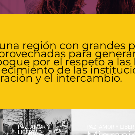
 una región con grandes p
provechadas para generar
gue por el respeto a las 
alecimiento de las instituc
ración y el intercambio.
PAZ, AMOR Y
PAZ, AMOR Y LIBE
LIBERTAD