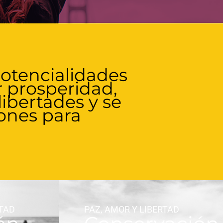
otencialidades
 prosperidad,
libertades y se
iones para
RTAD
PAZ, AMOR Y LIBERTAD