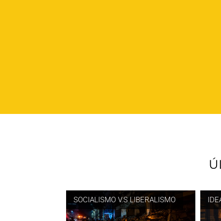
Ú
SOCIALISMO V.S LIBERALISMO
IDE