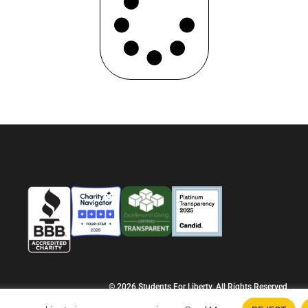
© 2026 Students For Liberty, All Rights Reserved
Privacy Policy
·
Disclaimer
·
Terms & Conditions
·
Contact Us