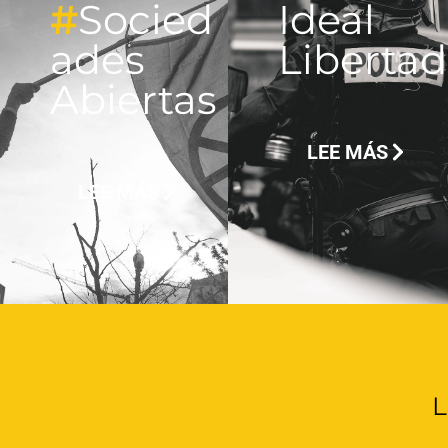
#
Socied
Ideal
ades
Libertad
Abiertas
LEE MÁS
LEE MÁS
L