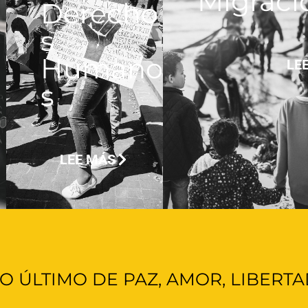
Migraci
Derecho
s
Humano
LE
s
LEE MÁS
O ÚLTIMO DE PAZ, AMOR, LIBERT