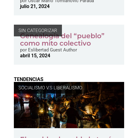
por
Oscar Mario Tomianovic Parada
julio 21, 2024
SIN CATEGORIZAR
Genealogía del “pueblo”
como mito colectivo
por
Eslibertad Guest Author
abril 15, 2024
TENDENCIAS
SOCIALISMO V.S LIBERALISMO