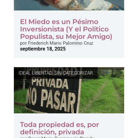
El Miedo es un Pésimo
Inversionista (Y el Político
Populista, su Mejor Amigo)
por
Friederich Mario Palomino Cruz
septiembre 18, 2025
IDEAL LIBERTAD
,
SIN CATEGORIZAR
Toda propiedad es, por
definición, privada