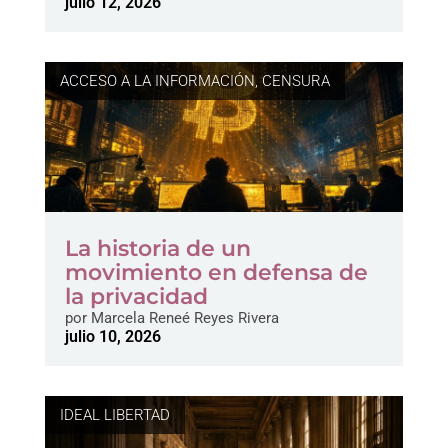
julio 12, 2026
ACCESO A LA INFORMACIÓN
,
CENSURA
La historia de un
movimiento en defensa de
la privacidad
por
Marcela Reneé Reyes Rivera
julio 10, 2026
IDEAL LIBERTAD