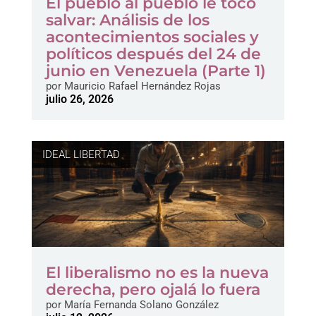
El pueblo al pueblo le tocó
salvar: Análisis de los
acontecimientos sociales y
políticos después del 24 de
junio en Venezuela (Parte 1)
por
Mauricio Rafael Hernández Rojas
julio 26, 2026
IDEAL LIBERTAD
El liberalismo no es la nueva
derecha, pero ojalá lo fuera
por
María Fernanda Solano González