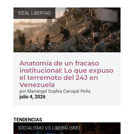
IDEAL LIBERTAD
Anatomía de un fracaso
institucional: Lo que expuso
el terremoto del 24J en
Venezuela
por
Mariangel Sophia Carvajal Peña
julio 4, 2026
TENDENCIAS
SOCIALISMO V.S LIBERALISMO