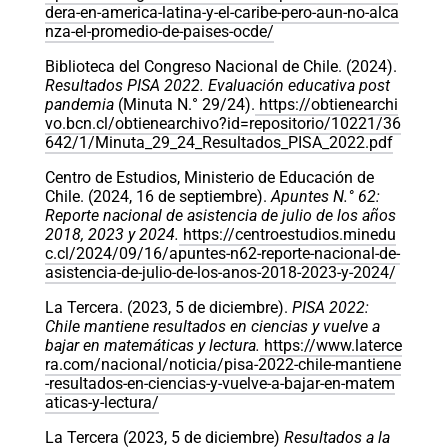
dera-en-america-latina-y-el-caribe-pero-aun-no-alca
nza-el-promedio-de-paises-ocde/
Biblioteca del Congreso Nacional de Chile. (2024).
Resultados PISA 2022. Evaluación educativa post
pandemia
(Minuta N.° 29/24).
https://obtienearchi
vo.bcn.cl/obtienearchivo?id=repositorio/10221/36
642/1/Minuta_29_24_Resultados_PISA_2022.pdf
Centro de Estudios, Ministerio de Educación de
Chile. (2024, 16 de septiembre).
Apuntes N.° 62:
Reporte nacional de asistencia de julio de los años
2018, 2023 y 2024.
https://centroestudios.minedu
c.cl/2024/09/16/apuntes-n62-reporte-nacional-de-
asistencia-de-julio-de-los-anos-2018-2023-y-2024/
La Tercera. (2023, 5 de diciembre).
PISA 2022:
Chile mantiene resultados en ciencias y vuelve a
bajar en matemáticas y lectura.
https://www.laterce
ra.com/nacional/noticia/pisa-2022-chile-mantiene
-resultados-en-ciencias-y-vuelve-a-bajar-en-matem
aticas-y-lectura/
La Tercera (2023, 5 de diciembre)
Resultados a la