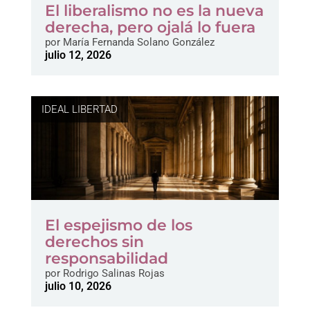
El liberalismo no es la nueva
derecha, pero ojalá lo fuera
por
María Fernanda Solano González
julio 12, 2026
IDEAL LIBERTAD
El espejismo de los
derechos sin
responsabilidad
por
Rodrigo Salinas Rojas
julio 10, 2026