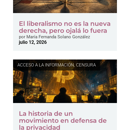
El liberalismo no es la nueva
derecha, pero ojalá lo fuera
por
María Fernanda Solano González
julio 12, 2026
ACCESO A LA INFORMACIÓN
,
CENSURA
La historia de un
movimiento en defensa de
la privacidad