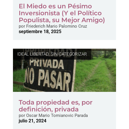
El Miedo es un Pésimo
Inversionista (Y el Político
Populista, su Mejor Amigo)
por
Friederich Mario Palomino Cruz
septiembre 18, 2025
IDEAL LIBERTAD
,
SIN CATEGORIZAR
Toda propiedad es, por
definición, privada
por
Oscar Mario Tomianovic Parada
julio 21, 2024