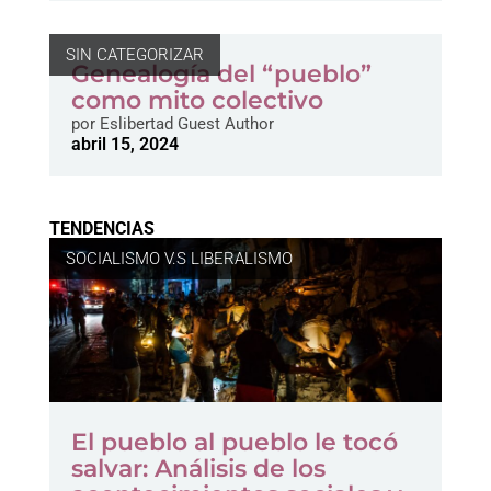
SIN CATEGORIZAR
Genealogía del “pueblo”
como mito colectivo
por
Eslibertad Guest Author
abril 15, 2024
TENDENCIAS
SOCIALISMO V.S LIBERALISMO
El pueblo al pueblo le tocó
salvar: Análisis de los