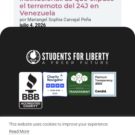
el terremoto del 24J en
Venezuela
por
Mariangel Sophia Carvajal Peña
julio 4, 2026
This website uses cookies to improve your experience.
© 2026 Students For Liberty, All Rights Reserved
Privacy Policy
·
Disclaimer
·
Terms & Conditions
·
Contact Us
Read More