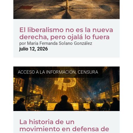
El liberalismo no es la nueva
derecha, pero ojalá lo fuera
por
María Fernanda Solano González
julio 12, 2026
ACCESO A LA INFORMACIÓN
,
CENSURA
La historia de un
movimiento en defensa de