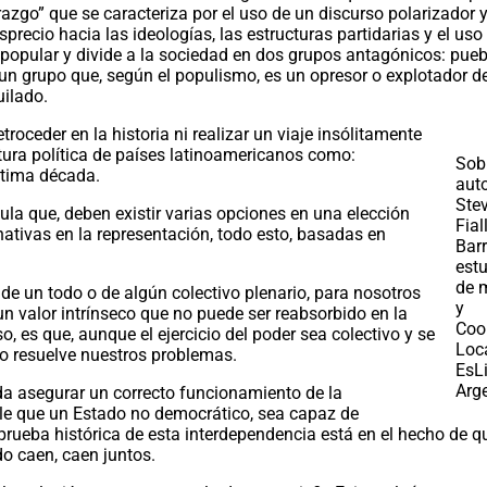
erazgo” que se caracteriza por el uso de un discurso polarizador y
recio hacia las ideologías, las estructuras partidarias y el uso
 popular y divide a la sociedad en dos grupos antagónicos: pueb
un grupo que, según el populismo, es un opresor o explotador d
uilado.
troceder en la historia ni realizar un viaje insólitamente
ntura política de países latinoamericanos como:
Sobr
ltima década.
auto
Ste
ula que, deben existir varias opciones en una elección
Fial
nativas en la representación, todo esto, basadas en
Bar
est
de 
de un todo o de algún colectivo plenario, para nosotros
y
n valor intrínseco que no puede ser reabsorbido en la
Coo
o, es que, aunque el ejercicio del poder sea colectivo y se
Loc
 no resuelve nuestros problemas.
EsL
Arge
da asegurar un correcto funcionamiento de la
ble que un Estado no democrático, sea capaz de
prueba histórica de esta interdependencia está en el hecho de q
do caen, caen juntos.