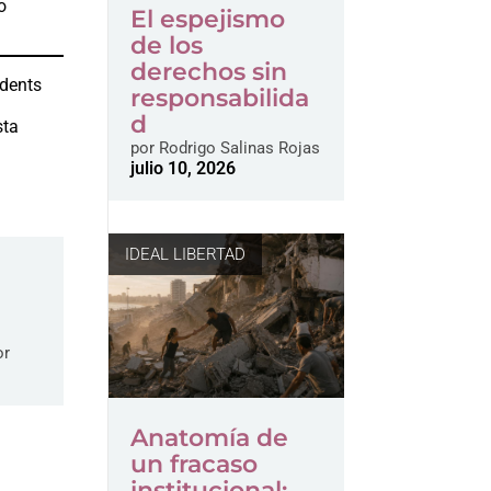
o
El espejismo
de los
derechos sin
udents
responsabilida
a
d
sta
por
Rodrigo Salinas Rojas
julio 10, 2026
IDEAL LIBERTAD
or
Anatomía de
un fracaso
institucional: