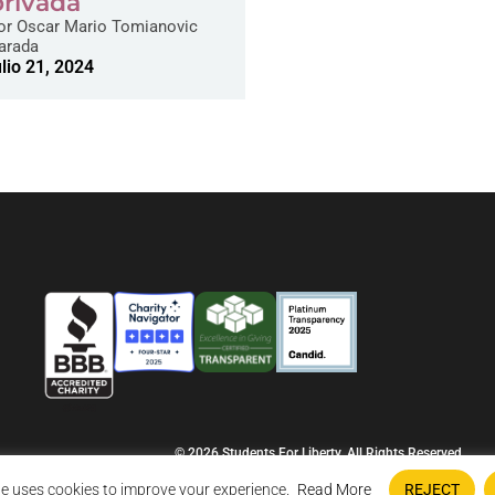
privada
or
Oscar Mario Tomianovic
arada
ulio 21, 2024
© 2026 Students For Liberty, All Rights Reserved
Privacy Policy
·
Disclaimer
·
Terms & Conditions
·
Contact Us
e uses cookies to improve your experience.
Read More
REJECT