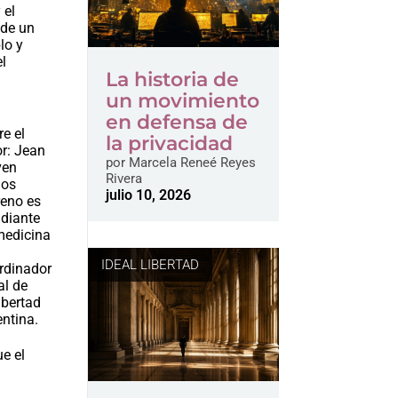
 el
 de un
lo y
el
La historia de
un movimiento
en defensa de
e el
la privacidad
r: Jean
por
Marcela Reneé Reyes
ven
Rivera
los
julio 10, 2026
reno es
udiante
medicina
IDEAL LIBERTAD
rdinador
al de
ibertad
ntina.
ue el