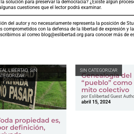
la solución para preservar la democracia? ¿Existe algún proces
lgunas cuestiones que el lector podrá examinar.
ión del autor y no necesariamente representa la posición de St
os comprometidos con la defensa de la libertad de expresión y l
scribirnos al correo
blog@eslibertad.org
para conocer más de e
DEAL LIBERTAD
,
SIN
SIN CATEGORIZAR
Genealogía del
ATEGORIZAR
“pueblo” como
mito colectivo
por
Eslibertad Guest Auth
abril 15, 2024
Toda propiedad es,
por definición,