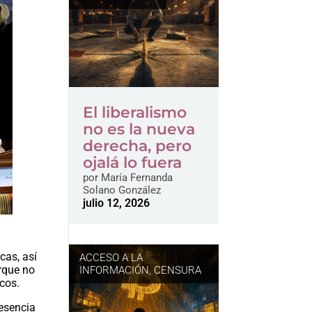
El liberalismo
no es la nueva
derecha, pero
ojalá lo fuera
por
María Fernanda
Solano González
julio 12, 2026
cas, así
ACCESO A LA
orque no
INFORMACIÓN
,
CENSURA
icos.
esencia