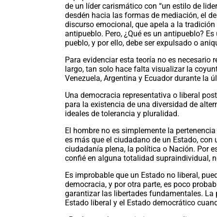
de un líder carismático con “un estilo de lid
desdén hacia las formas de mediación, el desp
discurso emocional, que apela a la tradición
antipueblo. Pero, ¿Qué es un antipueblo? Es 
pueblo, y por ello, debe ser expulsado o aniq
Para evidenciar esta teoría no es necesario re
largo, tan solo hace falta visualizar la coyu
Venezuela, Argentina y Ecuador durante la ú
Una democracia representativa o liberal post
para la existencia de una diversidad de alter
ideales de tolerancia y pluralidad.
El hombre no es simplemente la pertenencia 
es más que el ciudadano de un Estado, con u
ciudadanía plena, la política o Nación. Por es
confié en alguna totalidad supraindividual,
Es improbable que un Estado no liberal, pue
democracia, y por otra parte, es poco proba
garantizar las libertades fundamentales. La 
Estado liberal y el Estado democrático cuan