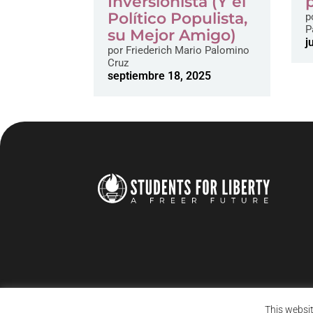
Inversionista (Y el
Político Populista,
p
P
su Mejor Amigo)
j
por
Friederich Mario Palomino
Cruz
septiembre 18, 2025
This websit