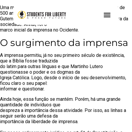
Uma máquina de impressão tipográfica. Invenção de mais de
500 anos, feita por
Gutemberg, que produziu efeitos significativos na estrutura da
sociedade. Afinal, foi o
marco inicial da imprensa no Ocidente.
O surgimento da imprensa
A imprensa permitiu, já no seu primeiro século de existência,
que a Bíblia fosse traduzida
do latim para outras línguas e que Martinho Lutero
questionasse o poder e os dogmas da
Igreja Católica. Logo, desde o início de seu desenvolvimento,
ficou claro o seu papel:
informar e questionar.
Ainda hoje, essa função se mantém. Porém, há uma grande
quantidade de indivíduos que
despreza a importância dessa atividade. Por isso, as linhas a
seguir serão uma defesa da
importância da liberdade de imprensa.