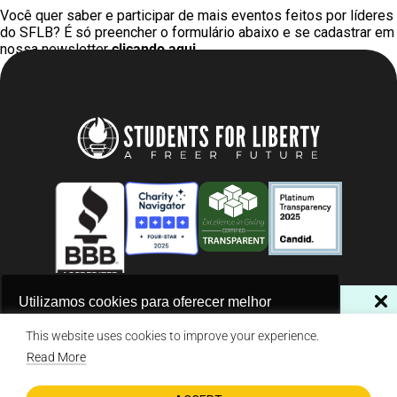
Você quer saber e participar de mais eventos feitos por líderes
do SFLB? É só preencher o formulário abaixo e se cadastrar em
nossa newsletter
clicando aqui
.
NÃO PERCA NOSSAS NOVIDADES!
Utilizamos cookies para oferecer melhor
experiência, melhorar o desempenho, analisar
Assine a nossa newsletter
This website uses cookies to improve your experience.
© 2026 Students For Liberty, All Rights Reserved
como você interage em nosso site e
Privacy Policy
·
Disclaimer
·
Terms & Conditions
·
Contact Us
Read More
personalizar conteúdo.