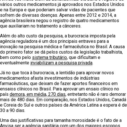
vários outros medicamentos já aprovados nos Estados Unidos
e na Europa e que poderiam salvar vidas de pacientes que
sofrem de diversas doenças. Apenas entre 2012 e 2014, a
agência brasileira negou o registro de quatro medicamentos
que auxiliariam no tratamento a cânceres.
Além do alto custo da pesquisa, a burocracia imposta pela
agência reguladora é um dos principais entraves para a
inovação na pesquisa médica e farmacêutica no Brasil. A causa
do primeiro fator se dá pelos custos da legislação trabalhista,
bem como pelo
sistema tributário
, que dificultam e
eventualmente
inviabilizam a pesquisa privada
.
Já no que toca à burocracia, a lentidão para aprovar novos
medicamentos afasta investimentos de indústrias
farmacêuticas, que deixam de fazer aportes financeiros em
ensaios clínicos no Brasil. Para aprovar um ensaio clínico no
país
demora, em média, 270 dias
, entretanto não é raro demorar
mais de 480 dias. Em comparação, nos Estados Unidos, Canadá
e Coreia do Sul e outros países da América Latina a espera é de
30 a 90 dias.
Uma das justificativas para tamanha morosidade é o fato de a
Anvisa ser a agência sanitária com um dos maiores escopos