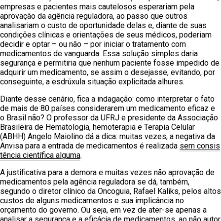
empresas e pacientes mais cautelosos esperariam pela
aprovação da agência reguladora, ao passo que outros
analisariam o custo de oportunidade delas e, diante de suas
condições clínicas e orientações de seus médicos, poderiam
decidir e optar – ou não – por iniciar o tratamento com
medicamentos de vanguarda. Essa solução simples daria
segurança e permitiria que nenhum paciente fosse impedido de
adquirir um medicamento, se assim o desejasse, evitando, por
conseguinte, a esdrúxula situação explicitada alhures.
Diante desse cenário, fica a indagação: como interpretar o fato
de mais de 80 países considerarem um medicamento eficaz e
o Brasil não? O professor da UFRJ e presidente da Associação
Brasileira de Hematologia, hemoterapia e Terapia Celular
(ABHH) Angelo Maiolino dá a dica: muitas vezes, a negativa da
Anvisa para a entrada de medicamentos é realizada
sem consis
tência científica alguma
.
A justificativa para a demora e muitas vezes não aprovação de
medicamentos pela agência reguladora se dá, também,
segundo o diretor clínico da Oncoguia, Rafael Kaliks, pelos altos
custos de alguns medicamentos e sua implicância no
orçamento do governo. Ou seja, em vez de ater-se apenas a
analisar a segurança e a eficácia de medicamentos, ao
não autor