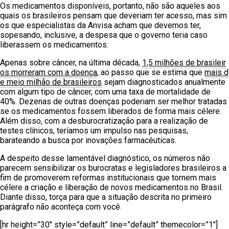
Os medicamentos disponíveis, portanto, não são aqueles aos
quais os brasileiros pensam que deveriam ter acesso, mas sim
os que especialistas da Anvisa acham que devemos ter,
sopesando, inclusive, a despesa que o governo teria caso
liberassem os medicamentos.
Apenas sobre câncer, na última década,
1,5 milhões de brasileir
os morreram com a doença
, ao passo que se estima que
mais d
e meio milhão de brasileiros
sejam diagnosticados anualmente
com algum tipo de câncer, com uma taxa de mortalidade de
40%. Dezenas de outras doenças poderiam ser melhor tratadas
se os medicamentos fossem liberados de forma mais célere.
Além disso, com a desburocratização para a realização de
testes clínicos, teríamos um impulso nas pesquisas,
barateando a busca por inovações farmacêuticas.
A despeito desse lamentável diagnóstico, os números não
parecem sensibilizar os burocratas e legisladores brasileiros a
fim de promoverem reformas institucionais que tornem mais
célere a criação e liberação de novos medicamentos no Brasil.
Diante disso, torça para que a situação descrita no primeiro
parágrafo não aconteça com você.
[hr height=”30″ style=”default” line=”default” themecolor=”1″]