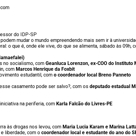
.com
fessor do IDP-SP
de podem mudar o mundo empreendendo mais sem ir à universid
al: o que é, onde ele vive, do que se alimenta, sábado às 09h, 
Mamaefalei)
nos no socialismo, com
Geanluca Lorenzon, ex-COO do Instituto 
ain, com
Marcos Henrique da Foxbit
movimento estudantil, com
o coordenador local Breno Panneto
mo: esse casamento pode ser salvo?, com os
deputado estadual M
iniciativa na periferia, com
Karla Falcão do Livres-PE
erra às drogas nos levou, com
Maria Lucia Karam e Marina Latt
s e liberdade, com o
coordenador local e estudante do ano do S