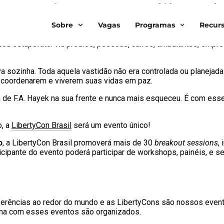
 o maior evento liberal
Sobre
Vagas
Programas
Recur
da janela de um avião?! O autor liberal clássico Jeffrey Tucker 
icou estupefato: viu prédios, pessoas, carros, ambulantes, em
a sozinha. Toda aquela vastidão não era controlada ou planejad
 coordenarem e viverem suas vidas em paz.
a de F.A. Hayek na sua frente e nunca mais esqueceu. É com es
o, a
LibertyCon Brasil
será um evento único!
o
, a LibertyCon Brasil promoverá mais de 30
breakout sessions
,
ticipante do evento poderá participar de workshops, painéis, e
ferências ao redor do mundo e as LibertyCons são nossos event
orma com esses eventos são organizados.