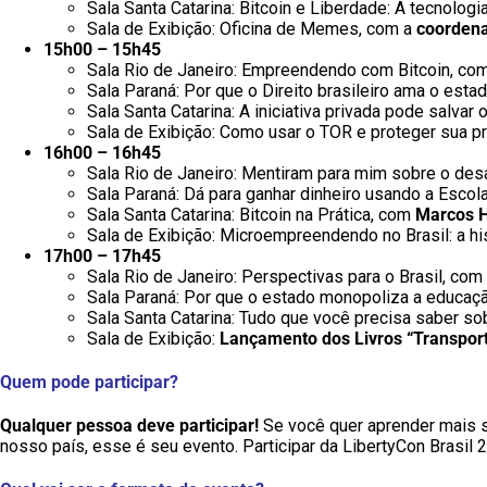
Sala Santa Catarina: Bitcoin e Liberdade: A tecnolog
Sala de Exibição: Oficina de Memes, com a
coordena
15h00 – 15h45
Sala Rio de Janeiro: Empreendendo com Bitcoin, co
Sala Paraná: Por que o Direito brasileiro ama o esta
Sala Santa Catarina: A iniciativa privada pode salvar
Sala de Exibição: Como usar o TOR e proteger sua pr
16h00 – 16h45
Sala Rio de Janeiro: Mentiram para mim sobre o d
Sala Paraná: Dá para ganhar dinheiro usando a Escol
Sala Santa Catarina: Bitcoin na Prática, com
Marcos H
Sala de Exibição: Microempreendendo no Brasil: a hi
17h00 – 17h45
Sala Rio de Janeiro: Perspectivas para o Brasil, co
Sala Paraná: Por que o estado monopoliza a educaç
Sala Santa Catarina: Tudo que você precisa saber so
Sala de Exibição:
Lançamento dos Livros “Transporte
Quem pode participar?
Qualquer pessoa deve participar!
Se você quer aprender mais s
nosso país, esse é seu evento. Participar da LibertyCon Brasil 