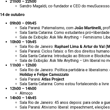
21h00 – 22h00
Sandro Magaldi, co-fundador e CEO do meuSucesso
14 de outubro
09h00 – 09h45
Sala Paraná: Paternalismo, com
João Martinelli,
pro
Sala Santa Catarina: Como estudantes pró=liberda
Sala de Exibição: Ask Me Anything – Feminismo Liber
10h00 – 10h45
Sala Rio de Janeiro:
Raphael Lima & Artur do Val (
Sala Paraná: Ciclos fatais: o fim dos direitos huma
Sala Santa Catarina: Introdução ao Bitcoin e Blockch
Sala de Exibição: Ask Me Anything – Um liberal no 
11h00 – 12h00
Sala Rio de Janeiro: Política partidária e liberalis
Holiday e Felipe Camozzato
Sala Paraná:
Atlas Project
Sala Santa Catarina: Como estou fortalecendo a livre 
12h00 – 14h00
Almoço
14h00 – 14h45
Sala Rio de Janeiro: 45 anos depois: para onde a gu
Sala Paraná: Ativismo liberal: impeachment, eleiçõe