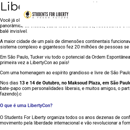
LibertyCon Brasil 2017:
Você já olhou a sua cidade do topo do seu prédio mais alto? Ou 
panorâmica da cidade, subiu todos os andares, necessários e f
balé invisível.
A maior cidade de um país de dimensões continentais funcionav
sistema complexo e gigantesco fez 20 milhões de pessoas se
Em São Paulo, Tucker viu todo o potencial da Ordem Espontâne
primeira vez a LibertyCon ao país!
Com uma homenagem ao espírito grandioso e livre de São Paul
Nos dias
13 e 14 de Outubro, no Maksoud Plaza, em São Paul
bate-papo com personalidades liberais, e muitos amigos, o par
fazendo).c
O que é uma LibertyCon?
O Students For Liberty organiza todos os anos dezenas de con
movimento pela liberdade internacional e vão revolucionar a f