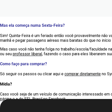
Mas ela começa numa Sexta-Feira?
Sim! Quinta-Feira é um feriado então você provavelmente não va
manhã e pegar passagens aéreas mais baratas do que no início 
Mas caso você não tenha folga no trabalho/escola/faculdade n
ou seu
professor liberal
, fazendo o caso para eles liberarem su
Como faço para comprar?
Só seguir os passos ou clicar aqui e
comprar diretamente
no Sy
Mídia?
Caso você seja de um veículo de comunicação interessado em c
página
e a do
SFL Brasil
no Facebook.