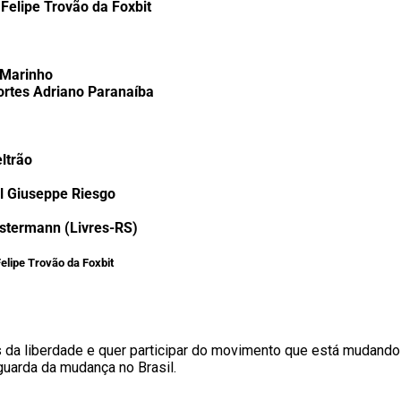
m
Felipe Trovão da Foxbit
a Marinho
portes Adriano Paranaíba
eltrão
l Giuseppe Riesgo
Ostermann (Livres-RS)
lipe Trovão da Foxbit
s da liberdade e quer participar do movimento que está mudando
guarda da mudança no Brasil.