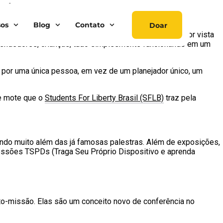
 do ano
sos
Blog
Contato
Doar
uma vez resolveu olhar para São Paulo. Procurou a melhor vista
preendedores, crianças, tudo simplesmente funcionando em um
a por uma única pessoa, em vez de um planejador único, um
se mote que o
Students For Liberty Brasil (SFLB)
traz pela
 indo muito além das já famosas palestras. Além de exposições,
 sessões TSPDs (Traga Seu Próprio Dispositivo e aprenda
o-missão. Elas são um conceito novo de conferência no