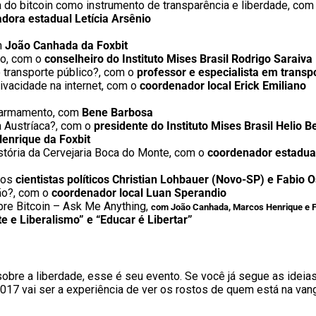
ia do bitcoin como instrumento de transparência e liberdade, co
dora estadual Letícia Arsênio
m
João Canhada da Foxbit
do, com o
conselheiro do Instituto Mises Brasil Rodrigo Saraiv
 o transporte público?, com o
professor e especialista em trans
ivacidade na internet, com o
coordenador local Erick Emiliano
esarmamento, com
Bene Barbosa
a Austríaca?, com o
presidente do Instituto Mises Brasil Helio B
enrique da Foxbit
stória da Cervejaria Boca do Monte, com o
coordenador estadua
m os
cientistas políticos Christian Lohbauer (Novo-SP) e Fabio 
ão?, com o
coordenador local Luan Sperandio
bre Bitcoin – Ask Me Anything,
com João Canhada, Marcos Henrique e Fe
 e Liberalismo” e “Educar é Libertar”
obre a liberdade, esse é seu evento. Se você já segue as ideia
2017 vai ser a experiência de ver os rostos de quem está na van