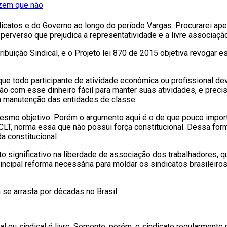
izem que não
ndicatos e do Governo ao longo do período Vargas. Procurarei a
 perverso que prejudica a representatividade e a livre associaçã
ntribuição Sindical, e o Projeto lei 870 de 2015 objetiva revoga
ue todo participante de atividade econômica ou profissional dev
ão com esse dinheiro fácil para manter suas atividades, e prec
 a manutenção das entidades de classe.
mo objetivo. Porém o argumento aqui é o de que pouco importa o 
 CLT, norma essa que não possui força constitucional. Dessa fo
a constitucional.
o significativo na liberdade de associação dos trabalhadores, 
ncipal reforma necessária para moldar os sindicatos brasileiros 
 se arrasta por décadas no Brasil.
nal ou sindical é livre. Somente, porém, o sindicato regularment