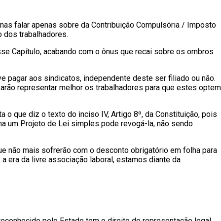
penas falar apenas sobre da Contribuição Compulsória / Imposto
o dos trabalhadores.
r esse Capítulo, acabando com o ônus que recai sobre os ombros
e pagar aos sindicatos, independente deste ser filiado ou não.
isarão representar melhor os trabalhadores para que estes optem
que diz o texto do inciso IV, Artigo 8º, da Constituição, pois
rma um Projeto de Lei simples pode revogá-la, não sendo
que não mais sofrerão com o desconto obrigatório em folha para
a era da livre associação laboral, estamos diante da
e reconhecido pelo Estado tem o direito de representação legal