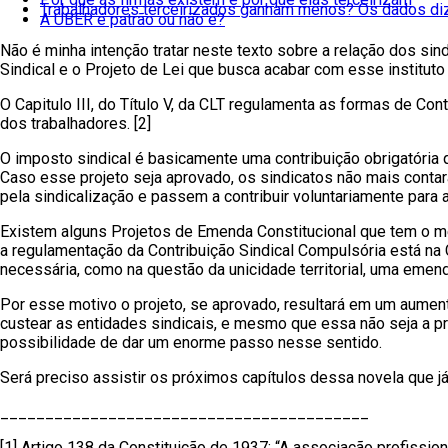
Trabalhadores terceirizados ganham menos? Os dados d
A UBER é patrão ou não é?
Não é minha intenção tratar neste texto sobre a relação dos si
Sindical e o Projeto de Lei que busca acabar com esse instituto
O Capitulo III, do Título V, da CLT regulamenta as formas de Co
dos trabalhadores. [2]
O imposto sindical é basicamente uma contribuição obrigatória q
Caso esse projeto seja aprovado, os sindicatos não mais contar
pela sindicalização e passem a contribuir voluntariamente para
Existem alguns Projetos de Emenda Constitucional que tem o mes
a regulamentação da Contribuição Sindical Compulsória está na
necessária, como na questão da unicidade territorial, uma emend
Por esse motivo o projeto, se aprovado, resultará em um aument
custear as entidades sindicais, e mesmo que essa não seja a pri
possibilidade de dar um enorme passo nesse sentido.
Será preciso assistir os próximos capítulos dessa novela que já
_________________________________________
[1]
Artigo 138 da Constituição de 1937
: “A associação profissio