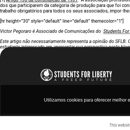
dos que participarem da categoria de produção para que foi cons
trabalho obrigatórios para todos os seus associados, impor-lhe
[hr height=”30″ style=”default” line=”default” themecolor=”1″]
Victor Pegoraro é Associado de Comunicações do
Students For 
Este artigo não necessariamente representa a opinião do SFLB.
estudante interessado em apresentar sua perspectiva neste blog
Utilizamos cookies para oferecer melhor 
NÃO PERCA NOSSAS 
Assine a nossa newsletter
This websit