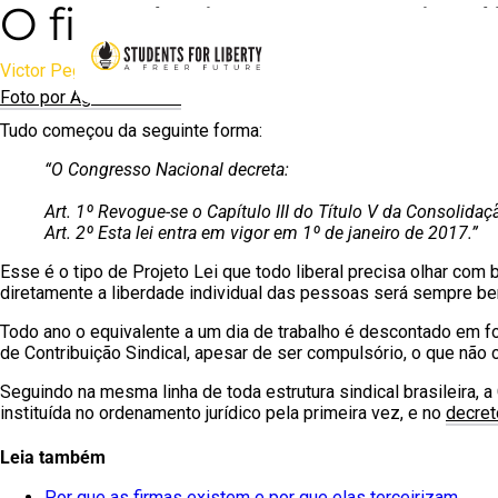
O fim do imposto sindi
Victor Pegoraro | 18 de abril de 2017
Foto por Agência Brasil
Tudo começou da seguinte forma:
“O Congresso Nacional decreta:
Art. 1º Revogue-se o Capítulo III do Título V da Consolida
Art. 2º Esta lei entra em vigor em 1º de janeiro de 2017.”
Esse é o tipo de Projeto Lei que todo liberal precisa olhar com
diretamente a liberdade individual das pessoas será sempre b
Todo ano o equivalente a um dia de trabalho é descontado em fo
de Contribuição Sindical, apesar de ser compulsório, o que não 
Seguindo na mesma linha de toda estrutura sindical brasileira, a
instituída no ordenamento jurídico pela primeira vez, e no
decret
Leia também
Por que as firmas existem e por que elas terceirizam