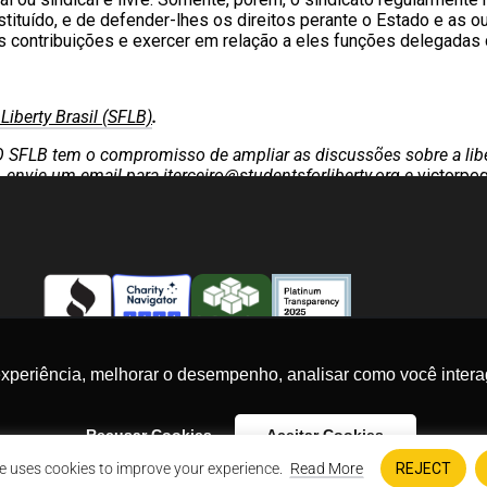
tituído, e de defender-lhes os direitos perante o Estado e as ou
s contribuições e exercer em relação a eles funções delegadas 
Liberty Brasil (SFLB)
.
 O SFLB tem o compromisso de ampliar as discussões sobre a lib
, envie um email para
iterceiro@studentsforliberty.org
e
victorpe
experiência, melhorar o desempenho, analisar como você intera
NOVIDADES!
Eu concordo 
© 2026 Students For Liberty, All Rights Reserved
Recusar Cookies
Aceitar Cookies
Privacy Policy
·
Disclaimer
·
Terms & Conditions
·
Contact Us
e uses cookies to improve your experience.
Read More
REJECT