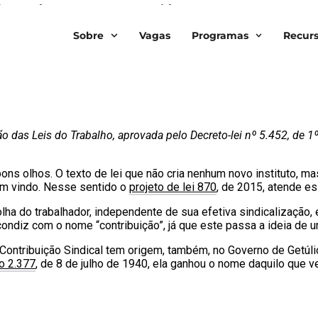
cal no Brasil
Sobre
Vagas
Programas
Recur
ção das Leis do Trabalho, aprovada pelo Decreto-lei nº 5.452, de 
 bons olhos. O texto de lei que não cria nenhum novo instituto, 
em vindo. Nesse sentido o
projeto de lei 870
, de 2015, atende e
lha do trabalhador, independente de sua efetiva sindicalização,
condiz com o nome “contribuição”, já que este passa a ideia de 
 Contribuição Sindical tem origem, também, no Governo de Getúlio
o 2.377
, de 8 de julho de 1940, ela ganhou o nome daquilo que v