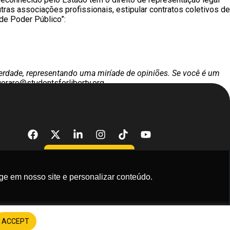
tras associações profissionais, estipular contratos coletivos de
de Poder Público”:
erdade, representando uma miríade de opiniões. Se você é um
goraro@studentsforliberty.org
DONATE NOW
ge em nosso site e personalizar conteúdo.
em receber comunicações.
ACCEPT
Assinar