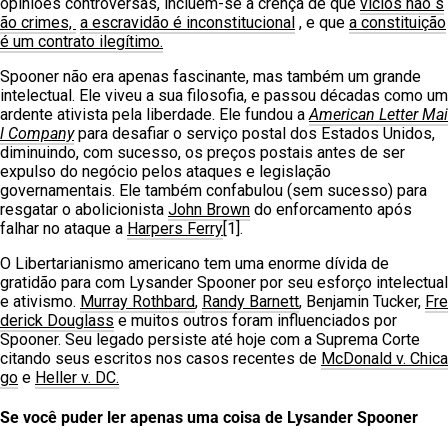
opiniões controversas, incluem-se a crença de que
vícios não s
ão crimes,
a escravidão é inconstitucional
, e que
a constituição
é um contrato ilegítimo.
Spooner não era apenas fascinante, mas também um grande
intelectual. Ele viveu a sua filosofia, e passou décadas como um
ardente ativista pela liberdade. Ele fundou a
American Letter Mai
l Company
para desafiar o serviço postal dos Estados Unidos,
diminuindo, com sucesso, os preços postais antes de ser
expulso do negócio pelos ataques e legislação
governamentais. Ele também confabulou (sem sucesso) para
resgatar o abolicionista
John Brown
do enforcamento após
falhar no ataque a
Harpers Ferry
[1].
O Libertarianismo americano tem uma enorme dívida de
gratidão para com Lysander Spooner por seu esforço intelectual
e ativismo.
Murray Rothbard
,
Randy Barnett
, Benjamin Tucker,
Fre
derick Douglass
e muitos outros foram influenciados por
Spooner. Seu legado persiste até hoje com a Suprema Corte
citando seus escritos nos casos recentes de
McDonald v. Chica
go
e
Heller v. DC.
Se você puder ler apenas uma coisa de Lysander Spooner