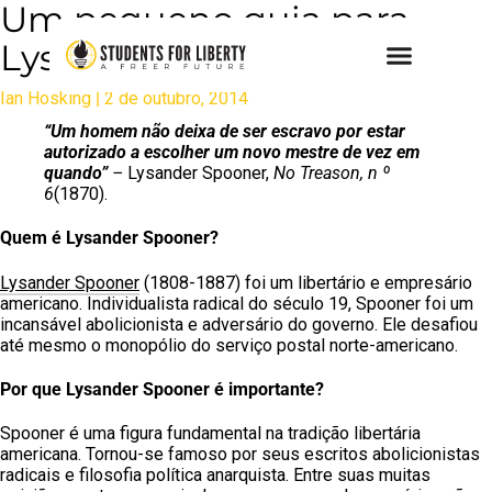
Um pequeno guia para
Lysander Spooner
Ian Hosking
|
2 de outubro, 2014
“Um homem não deixa de ser escravo por estar
autorizado a escolher um novo mestre de vez em
quando”
–
Lysander Spooner,
No Treason, n º
6
(1870).
Quem é Lysander Spooner?
Lysander Spooner
(1808-1887) foi um libertário e empresário
americano. Individualista radical do século 19, Spooner foi um
incansável abolicionista e adversário do governo. Ele desafiou
até mesmo o monopólio do serviço postal norte-americano.
Por que Lysander Spooner é importante?
Spooner é uma figura fundamental na tradição libertária
americana. Tornou-se famoso por seus escritos abolicionistas
radicais e filosofia política anarquista. Entre suas muitas