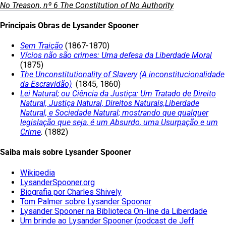
No Treason, nº 6
The Constitution of No Authority
Principais Obras de Lysander Spooner
Sem Traição
(1867-1870)
Vícios não são crimes: Uma defesa da Liberdade Moral
(1875)
The Unconstitutionality of Slavery
(A inconstitucionalidade
da Escravidão)
(1845, 1860)
Lei Natural; ou Ciência da Justiça: Um Tratado de Direito
Natural, Justiça Natural, Direitos Naturais,Liberdade
Natural, e Sociedade Natural; mostrando que qualquer
legislação que seja, é um Absurdo, uma Usurpação e um
Crime
.
(1882)
Saiba mais sobre Lysander Spooner
Wikipedia
LysanderSpooner.org
Biografia por Charles Shively
Tom Palmer sobre Lysander Spooner
Lysander Spooner na Biblioteca On-line da Liberdade
Um brinde ao Lysander Spooner (podcast de Jeff