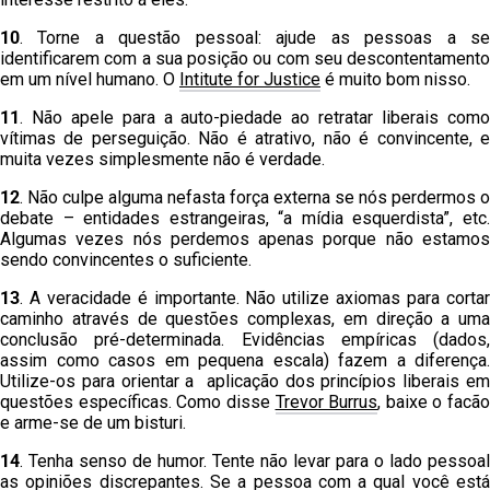
10
. Torne a questão pessoal: ajude as pessoas a se
identificarem com a sua posição ou com seu descontentamento
em um nível humano. O
Intitute for Justice
é muito bom nisso.
11
. Não apele para a auto-piedade ao retratar liberais como
vítimas de perseguição. Não é atrativo, não é convincente, e
muita vezes simplesmente não é verdade.
12
. Não culpe alguma nefasta força externa se nós perdermos o
debate – entidades estrangeiras, “a mídia esquerdista”, etc.
Algumas vezes nós perdemos apenas porque não estamos
sendo convincentes o suficiente.
13
. A veracidade é importante. Não utilize axiomas para cortar
caminho através de questões complexas, em direção a uma
conclusão pré-determinada. Evidências empíricas (dados,
assim como casos em pequena escala) fazem a diferença.
Utilize-os para orientar a aplicação dos princípios liberais em
questões específicas. Como disse
Trevor Burrus
, baixe o facão
e arme-se de um bisturi.
14
. Tenha senso de humor. Tente não levar para o lado pessoal
as opiniões discrepantes. Se a pessoa com a qual você está