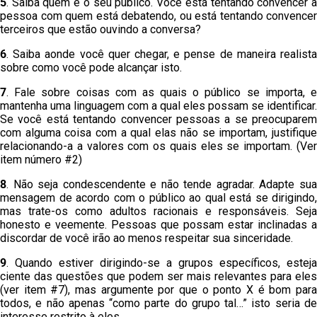
5
. Saiba quem é o seu público. Você está tentando convencer a
pessoa com quem está debatendo, ou está tentando convencer
terceiros que estão ouvindo a conversa?
6
. Saiba aonde você quer chegar, e pense de maneira realista
sobre como você pode alcançar isto.
7
. Fale sobre coisas com as quais o público se importa, e
mantenha uma linguagem com a qual eles possam se identificar.
Se você está tentando convencer pessoas a se preocuparem
com alguma coisa com a qual elas não se importam, justifique
relacionando-a a valores com os quais eles se importam. (Ver
item número #2)
8
. Não seja condescendente e não tende agradar. Adapte sua
mensagem de acordo com o público ao qual está se dirigindo,
mas trate-os como adultos racionais e responsáveis. Seja
honesto e veemente. Pessoas que possam estar inclinadas a
discordar de você irão ao menos respeitar sua sinceridade.
9
. Quando estiver dirigindo-se a grupos específicos, esteja
ciente das questões que podem ser mais relevantes para eles
(ver item #7), mas argumente por que o ponto X é bom para
todos, e não apenas “como parte do grupo tal…” isto seria de
interesse restrito à eles.