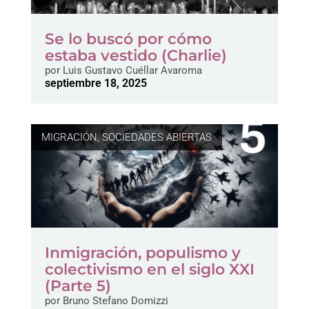
Se lo buscó por cómo
estaba vestido (Charlie)
por
Luis Gustavo Cuéllar Avaroma
septiembre 18, 2025
MIGRACIÓN
,
SOCIEDADES ABIERTAS
Inmigración, populismo y
colectivismo en el siglo XXI
(Parte 5)
por
Bruno Stefano Domizzi