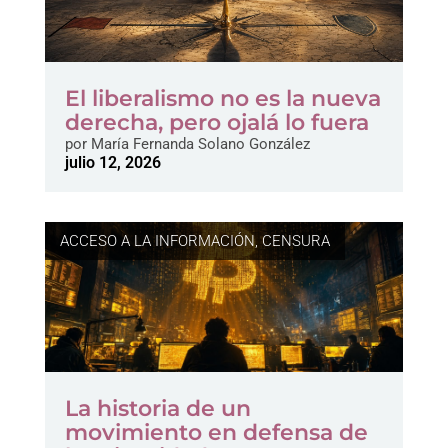
El liberalismo no es la nueva
derecha, pero ojalá lo fuera
por
María Fernanda Solano González
julio 12, 2026
ACCESO A LA INFORMACIÓN
,
CENSURA
La historia de un
movimiento en defensa de