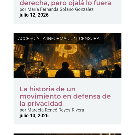
derecha, pero ojalá lo fuera
por
María Fernanda Solano González
julio 12, 2026
ACCESO A LA INFORMACIÓN
,
CENSURA
La historia de un
movimiento en defensa de
la privacidad
por
Marcela Reneé Reyes Rivera
julio 10, 2026