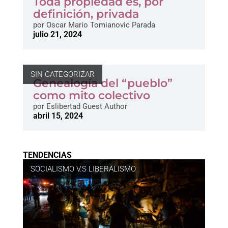
Toda propiedad es, por
definición, privada
por
Oscar Mario Tomianovic Parada
julio 21, 2024
SIN CATEGORIZAR
Genealogía del “pueblo”
como mito colectivo
por
Eslibertad Guest Author
abril 15, 2024
TENDENCIAS
SOCIALISMO V.S LIBERALISMO