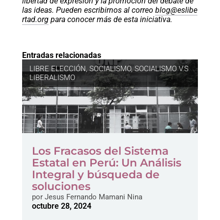
libertad de expresión y la promoción del debate de
las ideas. Pueden escribirnos al correo
blog@eslibe
rtad.org
para conocer más de esta iniciativa.
Entradas relacionadas
LIBRE ELECCIÓN
,
SOCIALISMO
,
SOCIALISMO V.S
LIBERALISMO
Los Fracasos del Sistema
Estatal en Perú: Un Análisis
Integral y búsqueda de
soluciones
por
Jesus Fernando Mamani Nina
octubre 28, 2024