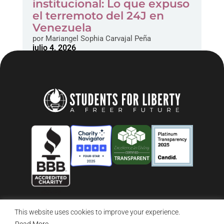
institucional: Lo que expuso
el terremoto del 24J en
Venezuela
por
Mariangel Sophia Carvajal Peña
julio 4, 2026
This website uses cookies to improve your experience.
© 2026 Students For Liberty, All Rights Reserved
Privacy Policy
·
Disclaimer
·
Terms & Conditions
·
Contact Us