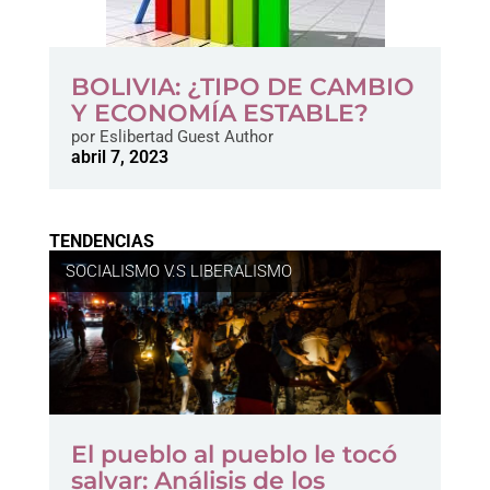
BOLIVIA: ¿TIPO DE CAMBIO
Y ECONOMÍA ESTABLE?
por
Eslibertad Guest Author
abril 7, 2023
TENDENCIAS
SOCIALISMO V.S LIBERALISMO
El pueblo al pueblo le tocó
salvar: Análisis de los