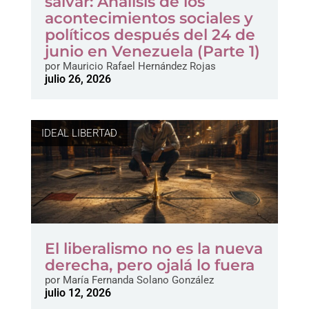
salvar: Análisis de los
acontecimientos sociales y
políticos después del 24 de
junio en Venezuela (Parte 1)
por
Mauricio Rafael Hernández Rojas
julio 26, 2026
IDEAL LIBERTAD
El liberalismo no es la nueva
derecha, pero ojalá lo fuera
por
María Fernanda Solano González
julio 12, 2026