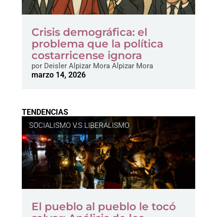
Crisis demográfica: el
problema que la política
costarricense ignora
por
Deisler Alpizar Mora Alpizar Mora
marzo 14, 2026
TENDENCIAS
SOCIALISMO V.S LIBERALISMO
El pueblo al pueblo le tocó