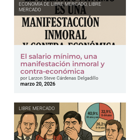
ECONOMÍA DE LIBRE MERCADO
,
LIBRE
MERCADO
El salario mínimo, una
manifestación inmoral y
contra-económica
por
Larzon Steve Cárdenas Delgadillo
marzo 20, 2026
LIBRE MERCADO