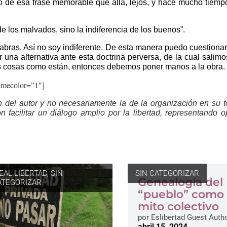
 de esa frase memorable que allá, lejos, y hace mucho tiempo
e los malvados, sino la indiferencia de los buenos”.
abras. Así no soy indiferente. De esta manera puedo cuestionar, 
r una alternativa ante esta doctrina perversa, de la cual salimo
as cosas como están, entonces debemos poner manos a la obra.
hemecolor=”1″]
n del autor y no necesariamente la de la organización en su to
 facilitar un diálogo amplio por la libertad, representando o
DEAL LIBERTAD
,
SIN
SIN CATEGORIZAR
Genealogía del
ATEGORIZAR
“pueblo” como
mito colectivo
por
Eslibertad Guest Auth
abril 15, 2024