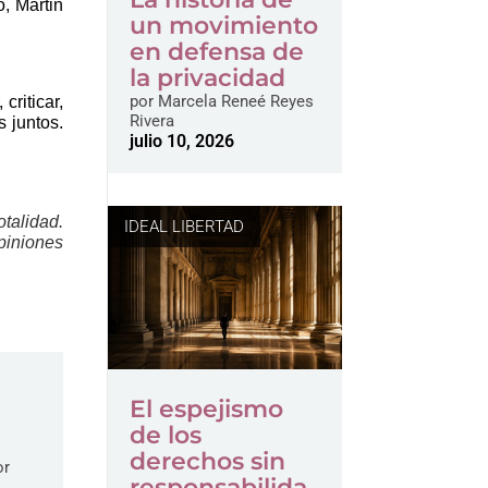
, Martin
un movimiento
en defensa de
la privacidad
por
Marcela Reneé Reyes
criticar,
Rivera
s juntos.
julio 10, 2026
talidad.
IDEAL LIBERTAD
piniones
El espejismo
de los
derechos sin
or
responsabilida