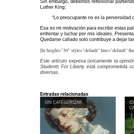
Sin embargo, debemos reflexionar partiendo
Luther King:
“Lo preocupante no es la perversidad d
Esa es mi motivación para escribir estas pal
enfrentar y luchar por mis ideales. Presenta
Quedarse callado solo contribuye a dejar l
[hr height=”30″ style=”default” line=”default” t
Este artículo expresa únicamente la opinió
Students For Liberty está comprometida con
diversas.
Entradas relacionadas
SIN CATEGORIZAR
I
C