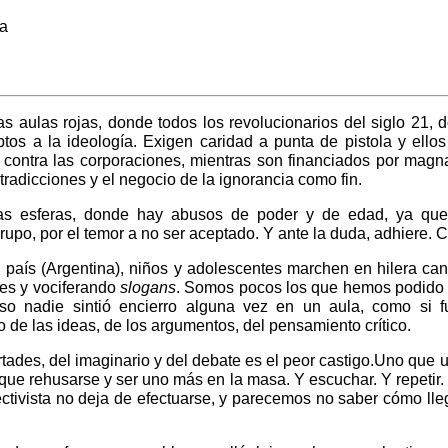
ia
as aulas rojas, donde todos los revolucionarios del siglo 21, 
os a la ideología. Exigen caridad a punta de pistola y ellos
 contra las corporaciones, mientras son financiados por magn
radicciones y el negocio de la ignorancia como fin.
tas esferas, donde hay abusos de poder y de edad, ya qu
upo, por el temor a no ser aceptado. Y ante la duda, adhiere. C
 país (Argentina), niños y adolescentes marchen en hilera can
es y vociferando
slogans
. Somos pocos los que hemos podido
caso nadie sintió encierro alguna vez en un aula, como si 
o de las ideas, de los argumentos, del pensamiento crítico.
tades, del imaginario y del debate es el peor castigo.Uno que u
 que rehusarse y ser uno más en la masa. Y escuchar. Y repetir. 
ectivista no deja de efectuarse, y parecemos no saber cómo ll