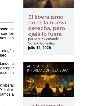
El liberalismo
no es la nueva
derecha, pero
donde se
ojalá lo fuera
 son los
ates con
por
María Fernanda
Solano González
julio 12, 2026
e ningún
laro.
tando la
ACCESO A LA
 escapar
INFORMACIÓN
,
CENSURA
fuese un
n liberal
Y callar.
egamos a
La historia de