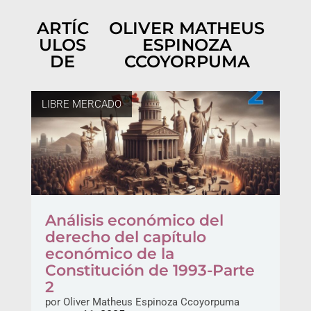
ARTÍC
OLIVER MATHEUS
ULOS
ESPINOZA
DE
CCOYORPUMA
LIBRE MERCADO
Análisis económico del
derecho del capítulo
económico de la
Constitución de 1993-Parte
2
por
Oliver Matheus Espinoza Ccoyorpuma