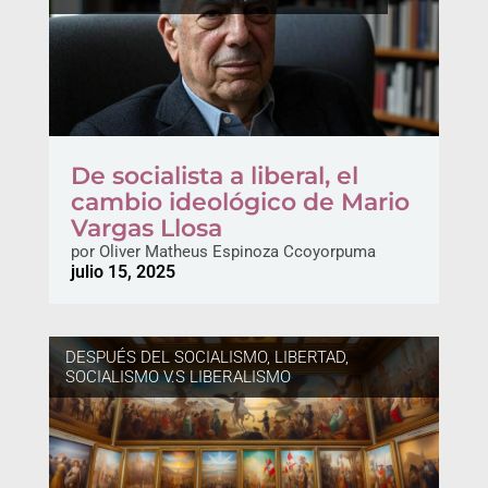
De socialista a liberal, el
cambio ideológico de Mario
Vargas Llosa
por
Oliver Matheus Espinoza Ccoyorpuma
julio 15, 2025
DESPUÉS DEL SOCIALISMO, LIBERTAD
,
SOCIALISMO V.S LIBERALISMO