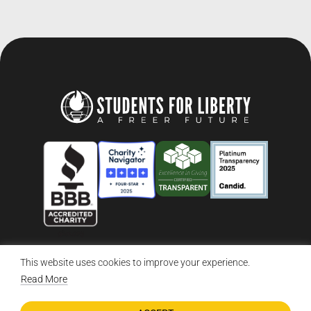
This website uses cookies to improve your experience.
© 2026 Students For Liberty, All Rights Reserved
Privacy Policy
·
Disclaimer
·
Terms & Conditions
·
Contact Us
Read More