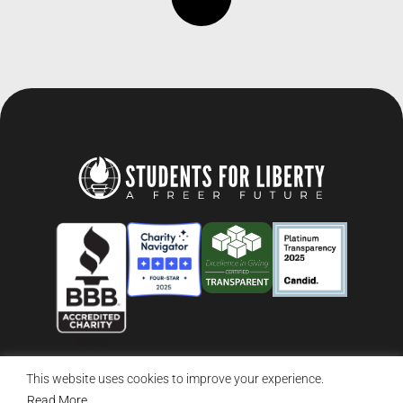
This website uses cookies to improve your experience.
© 2026 Students For Liberty, All Rights Reserved
Privacy Policy
·
Disclaimer
·
Terms & Conditions
·
Contact Us
Read More