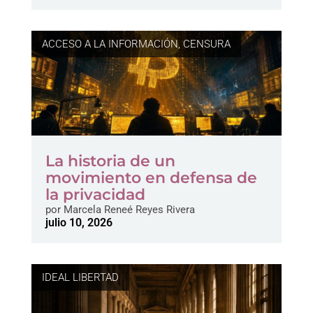
ACCESO A LA INFORMACIÓN
,
CENSURA
La historia de un
movimiento en defensa de
la privacidad
por
Marcela Reneé Reyes Rivera
julio 10, 2026
IDEAL LIBERTAD