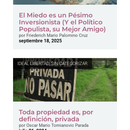
El Miedo es un Pésimo
Inversionista (Y el Político
Populista, su Mejor Amigo)
por
Friederich Mario Palomino Cruz
septiembre 18, 2025
IDEAL LIBERTAD
,
SIN CATEGORIZAR
Toda propiedad es, por
definición, privada
por
Oscar Mario Tomianovic Parada