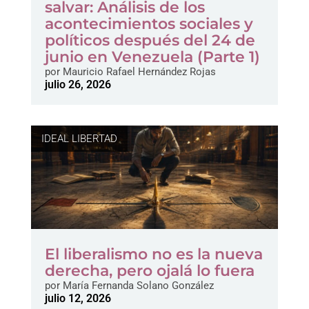
salvar: Análisis de los
acontecimientos sociales y
políticos después del 24 de
junio en Venezuela (Parte 1)
por
Mauricio Rafael Hernández Rojas
julio 26, 2026
IDEAL LIBERTAD
El liberalismo no es la nueva
derecha, pero ojalá lo fuera
por
María Fernanda Solano González
julio 12, 2026