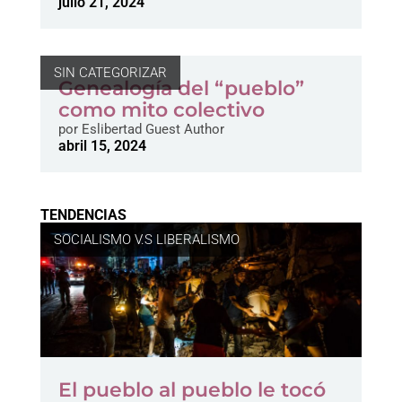
julio 21, 2024
SIN CATEGORIZAR
Genealogía del “pueblo”
como mito colectivo
por
Eslibertad Guest Author
abril 15, 2024
TENDENCIAS
SOCIALISMO V.S LIBERALISMO
El pueblo al pueblo le tocó