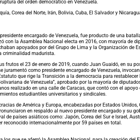
 ruptura del orden democrático en Venezuela.
ía, Corea del Norte, Irán, Bolivia, Cuba, El Salvador y Nicaragu
 presidente encargado de Venezuela, fue producto de una batall
nzó con la Asamblea Nacional electa en 2016, con mayoría de d
uchaban apoyados por del Grupo de Lima y la Organización de E
a criminalidad madurista.
sus frutos el 23 de enero de 2019, cuando Juan Guaidó, en su po
se juramentó como presidente encargado de Venezuela, invoca
statuto que rige la Transición a la democracia para restablecer 
Bolivariana de Venezuela”, aprobado por la mayoría de diputado
anos realizado en una calle de Caracas, que contó con el apoyo
ientos estudiantiles universitarios y sindicales.
cracias de América y Europa, encabezadas por Estados Unidos,
 pronunciaron en respaldo al nuevo presidente encargado y su go
al de países asiáticos como: Japón, Corea del Sur e Israel, Aust
r reconocido internacionalmente por 59 países en total.
 los que se aferró la Asamblea Nacional, para la creación del E