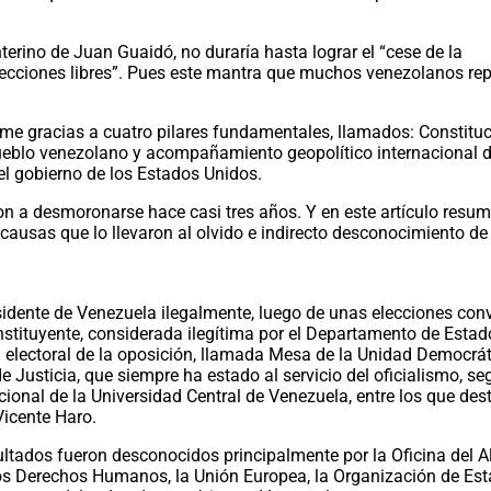
terino de Juan Guaidó, no duraría hasta lograr el “cese de la
 elecciones libres”. Pues este mantra que muchos venezolanos re
irme gracias a cuatro pilares fundamentales, llamados: Constituc
pueblo venezolano y acompañamiento geopolítico internacional
el gobierno de los Estados Unidos.
n a desmoronarse hace casi tres años. Y en este artículo resumi
s causas que lo llevaron al olvido e indirecto desconocimiento de
idente de Venezuela ilegalmente, luego de unas elecciones co
stituyente, considerada ilegítima por el Departamento de Estad
a electoral de la oposición, llamada Mesa de la Unidad Democrá
 Justicia, que siempre ha estado al servicio del oficialismo, se
cional de la Universidad Central de Venezuela, entre los que de
Vicente Haro.
sultados fueron desconocidos principalmente por la Oficina del A
os Derechos Humanos, la Unión Europea, la Organización de Es