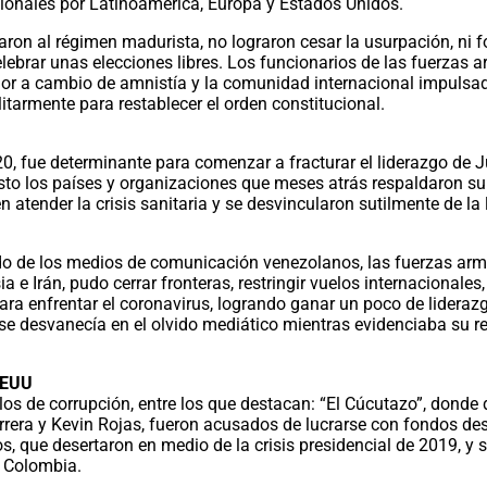
acionales por Latinoamérica, Europa y Estados Unidos.
aron al régimen madurista, no lograron cesar la usurpación, ni 
ebrar unas elecciones libres. Los funcionarios de las fuerzas 
dor a cambio de amnistía y la comunidad internacional impulsad
itarmente para restablecer el orden constitucional.
20, fue determinante para comenzar a fracturar el liderazgo de 
sto los países y organizaciones que meses atrás respaldaron su
 atender la crisis sanitaria y se desvincularon sutilmente de la
do de los medios de comunicación venezolanos, las fuerzas ar
 e Irán, pudo cerrar fronteras, restringir vuelos internacionales, 
a enfrentar el coronavirus, logrando ganar un poco de liderazg
 se desvanecía en el olvido mediático mientras evidenciaba
su r
EEUU
os de corrupción, entre los que destacan: “El Cúcutazo”, donde
rrera y Kevin Rojas, fueron acusados de lucrarse con fondos de
, que desertaron en medio de la crisis presidencial de 2019, y 
, Colombia.