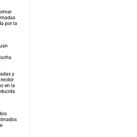
formar
armadas
a por la
Juan
 lucha
madas y
recibir
o en la
educida
 dos
stinados
se