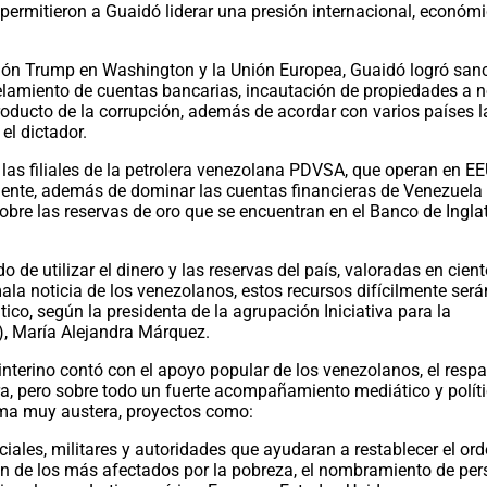
 permitieron a Guaidó liderar una presión internacional, económ
ión Trump en Washington y la Unión Europea, Guaidó logró san
lamiento de cuentas bancarias, incautación de propiedades a 
roducto de la corrupción, además de acordar con varios países l
el dictador.
 las filiales de la petrolera venezolana PDVSA, que operan en E
nte, además de dominar las cuentas financieras de Venezuela 
a sobre las reservas de oro que se encuentran en el Banco de Inglat
 de utilizar el dinero y las reservas del país, valoradas en cien
la noticia de los venezolanos, estos recursos difícilmente será
co, según la presidenta de la agrupación Iniciativa para la
), María Alejandra Márquez.
interino contó con el apoyo popular de los venezolanos, el resp
ora, pero sobre todo un fuerte acompañamiento mediático y polít
orma muy austera, proyectos como:
ciales, militares y autoridades que ayudaran a restablecer el or
ción de los más afectados por la pobreza, el nombramiento de pe