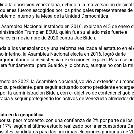
r a la oposición venezolana, debido a la malversación de cient
, quienes fueron escogidos por los principales representantes de 
gobierno interno y la Mesa de la Unidad Democrática.
la Asamblea Nacional instalada en 2016, expiraría el 5 de enero d
ministración Trump en EEUU, quién fue su aliado más fuerte e
nciales en noviembre de 2020 contra Joe Biden.
ada a los venezolanos y una reforma realizada al estatuto en el
no interino, la Asamblea Nacional electa en 2016, logró darle
gumentando la inexistencia de elecciones legales. Para ese pu
, era fundamental para Guaidó, y lo obtuvo, aunque no con la 
enero de 2022, la Asamblea Nacional, volvió a extender su man
o su presidente, para seguir actuando como presidente encarga
or la administración Biden, con el objetivo de contener el gobi
acia y seguir protegiendo los activos de Venezuela alrededor de
ado en la geopolítica
por su peor momento, con una confianza de 2% por parte de los
 17%, según el último estudio realizado por la encuestadora Da
sibles candidatos para las próximas elecciones primarias de 2