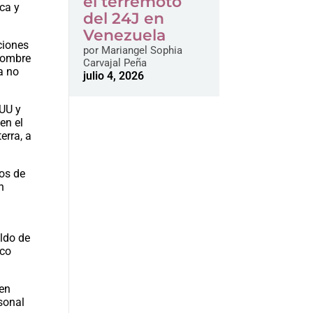
el terremoto
ica y
del 24J en
Venezuela
ciones
por
Mariangel Sophia
nombre
Carvajal Peña
a no
julio 4, 2026
EUU y
en el
erra, a
tos de
n
aldo de
ico
den
rsonal