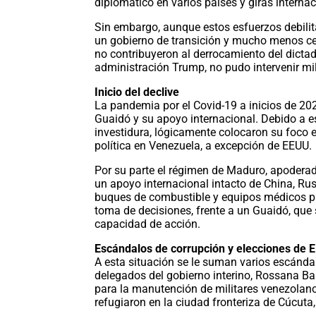
diplomático en varios países y giras intern
Sin embargo, aunque estos esfuerzos debilit
un gobierno de transición y mucho menos cel
no contribuyeron al derrocamiento del dicta
administración Trump, no pudo intervenir mil
Inicio del declive
La pandemia por el Covid-19 a inicios de 20
Guaidó y su apoyo internacional. Debido a e
investidura, lógicamente colocaron su foco en
política en Venezuela, a excepción de EEUU.
Por su parte el régimen de Maduro, apodera
un apoyo internacional intacto de China, Rusia
buques de combustible y equipos médicos par
toma de decisiones, frente a un Guaidó, que
capacidad de acción.
Escándalos de corrupción y elecciones de 
A esta situación se le suman varios escándal
delegados del gobierno interino, Rossana Ba
para la manutención de militares venezolanos
refugiaron en la ciudad fronteriza de Cúcuta