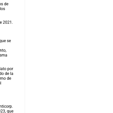
os de
los
e 2021. ​
 que se
nto,
misma
dato por
do de la
erno de
l
nticorp.
023, que