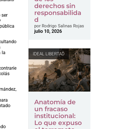
derechos sin
responsabilida
 ser
d
y
epública
por
Rodrigo Salinas Rojas
julio 10, 2026
acultando
a
 la
IDEAL LIBERTAD
ontraríe
colás
rnández,
para
Anatomía de
entado
un fracaso
institucional:
Lo que expuso
ndo