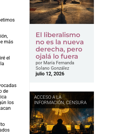
petimos
El liberalismo
ión,
no es la nueva
 de más
derecha, pero
ojalá lo fuera
ré el
por
María Fernanda
 la
Solano González
julio 12, 2026
nvocadas
o de
tica
ACCESO A LA
gún los
INFORMACIÓN
,
CENSURA
stacan
lto
tados