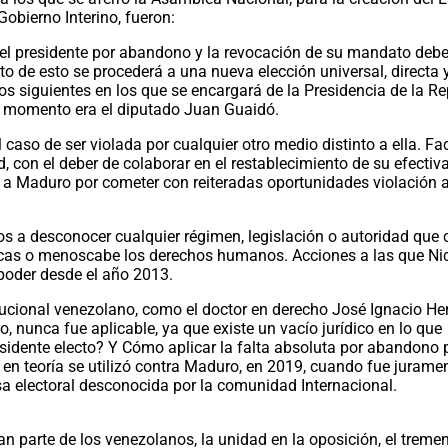
Gobierno Interino, fueron:
del presidente por abandono y la revocación de su mandato debe
o de esto se procederá a una nueva elección universal, directa 
vos siguientes en los que se encargará de la Presidencia de la R
e momento era el diputado Juan Guaidó.
 caso de ser violada por cualquier otro medio distinto a ella. F
, con el deber de colaborar en el restablecimiento de su efectiv
a a Maduro por cometer con reiteradas oportunidades violación a
 a desconocer cualquier régimen, legislación o autoridad que c
áticas o menoscabe los derechos humanos. Acciones a las que Ni
poder desde el año 2013.
tucional venezolano, como el doctor en derecho José Ignacio He
o, nunca fue aplicable, ya que existe un vacío jurídico en lo que
sidente electo? Y Cómo aplicar la falta absoluta por abandono 
en teoría se utilizó contra Maduro, en 2019, cuando fue juram
sa electoral desconocida por la comunidad Internacional.
ran parte de los venezolanos, la unidad en la oposición, el treme