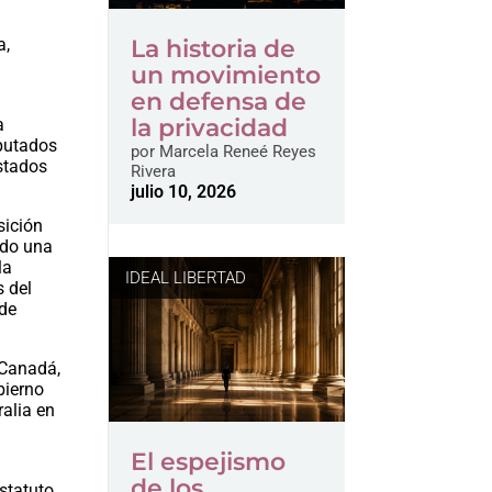
a,
La historia de
un movimiento
en defensa de
la privacidad
a
iputados
por
Marcela Reneé Reyes
stados
Rivera
julio 10, 2026
sición
ndo una
la
IDEAL LIBERTAD
s del
 de
 Canadá,
bierno
ralia en
El espejismo
de los
statuto