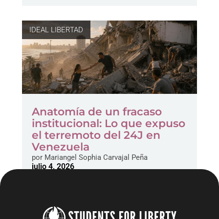
IDEAL LIBERTAD
Anatomía de un fracaso
institucional: Lo que expuso
el terremoto del 24J en
Venezuela
por
Mariangel Sophia Carvajal Peña
julio 4, 2026