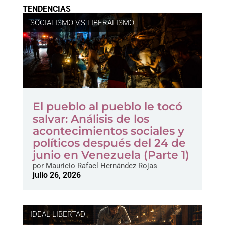
TENDENCIAS
SOCIALISMO V.S LIBERALISMO
El pueblo al pueblo le tocó
salvar: Análisis de los
acontecimientos sociales y
políticos después del 24 de
junio en Venezuela (Parte 1)
por
Mauricio Rafael Hernández Rojas
julio 26, 2026
IDEAL LIBERTAD