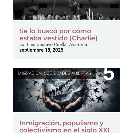
Se lo buscó por cómo
estaba vestido (Charlie)
por
Luis Gustavo Cuéllar Avaroma
septiembre 18, 2025
MIGRACIÓN
,
SOCIEDADES ABIERTAS
Inmigración, populismo y
colectivismo en el siglo XXI