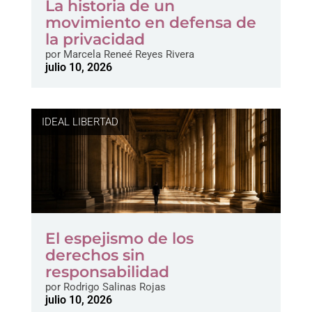
La historia de un
movimiento en defensa de
la privacidad
por
Marcela Reneé Reyes Rivera
julio 10, 2026
IDEAL LIBERTAD
El espejismo de los
derechos sin
responsabilidad
por
Rodrigo Salinas Rojas
julio 10, 2026