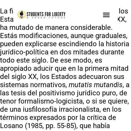
La filosofía del derecho adoptada por los
Estados-nación durante todo el siglo XX,
ha mutado de manera considerable.
Estás modificaciones, aunque graduales,
pueden explicarse escindiendo la historia
jurídico-política en dos mitades durante
todo este siglo. De ese modo, es
apropiado aducir que en la primera mitad
del siglo XX, los Estados adecuaron sus
sistemas normativos,
mutatis
mutandis
, a
las tesis del positivismo jurídico puro, de
tenor formalismo-logicista, o si se quiere,
de una iusfilosofía irracionalista, en los
términos expresados por la crítica de
Losano (1985, pp. 55-85), que había