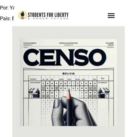
Por: Yajaira Cazorla y Adrián Delgado
País: Bolivia