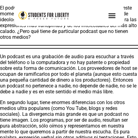
El podcast es uno de los medios más revolucionarios en este
momento. Su amplio espectro de opiniones, de visiones, de
ideologías hacen de él uno de los espacios predilectos para las
expresiones más variopintas y de los intelectuales del más alto
calado. ¿Pero qué tiene de particular podcast que no tienen
otros medios?
Un podcast es una grabación de audio para escuchar a través
del teléfono o la computadora y no hay patente o propiedad
sobre esta forma de comunicación. Los proveedores de host se
ocupan de ramificarlos por todo el planeta (aunque esto cuesta
una pequeña cantidad de dinero a los productores). Entonces
un podcast no pertenece a nadie, no depende de nadie, no se le
debe a nadie y es en este sentido el medio más libre.
En segundo lugar, tiene enormes diferencias con los otros
medios ultra populares (como You Tube, blogs y redes
sociales). La divergencia más grande es que un podcast no
tiene imagen. Los programas, por ser de audio, resultan ser
pura abstracción, sólo oímos y representamos en nuestra
mente lo que queremos a partir de nuestra escucha. Es pura
palabra, expresión verbal sin otros aditivos ni tentaciones. Esto