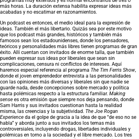
programas muy extensos y es normal encontrarlos de tres o
más horas. La duración extensa habilita expresar ideas más
acabadas y no escatimar en razonamientos.
Un podcast es entonces, el medio ideal para la expresión de
ideas. También el más libertario. Quizás sea por este motivo
que los podcast más grandes, históricos y también más
famosos sean los estadounidenses, donde los pensadores,
teóricos y personalidades más libres tienen programas de gran
éxito. Allí cuentan con invitados de enorme talla, que también
pueden expresar sus ideas por liberales que sean sin
complicaciones, censura ni conflictos de intereses. Aquí
haremos especial referencia al programa
The Tim Ferris Show
,
donde el joven emprendedor entrevista a las personalidades
con las opiniones más diversas y liberales sin que nadie se
guarde nada, desde concepciones sobre mercado y política
hasta polémicas respecto a la estructura familiar.
Making
sense
es otra emisión que siempre nos deja pensando, donde
Sam Harris y sus invitados cuestionan hasta la realidad
misma, las creencias y la subjetividad.
The Joe Rogan
Experience
da el golpe de gracia a la idea de que “de eso no se
habla” y aborda junto a sus invitados los temas más
controversiales, incluyendo drogas, libertades individuales y
polémicas en torno a la sociedad y el libre mercado. Los tres