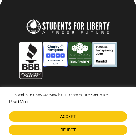
This website uses cookies to improve your experience.
© 2026 Students For Liberty, All Rights Reserved
Privacy Policy
·
Disclaimer
·
Terms & Conditions
·
Contact Us
Read More
ACCEPT
DONATE NOW
REJECT