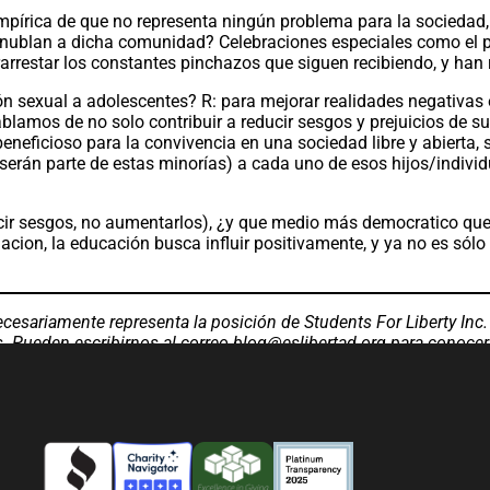
empírica de que no representa ningún problema para la sociedad
 que nublan a dicha comunidad? Celebraciones especiales como el 
restar los constantes pinchazos que siguen recibiendo, y han rec
exual a adolescentes? R: para mejorar realidades negativas en l
ablamos de no solo contribuir a reducir sesgos y prejuicios de s
 beneficioso para la convivencia en una sociedad libre y abiert
erán parte de estas minorías) a cada uno de esos hijos/individu
r sesgos, no aumentarlos), ¿y que medio más democratico que l
cion, la educación busca influir positivamente, y ya no es sólo
ecesariamente representa la posición de Students For Liberty In
s. Pueden escribirnos al correo
blog@eslibertad.org
para conocer 