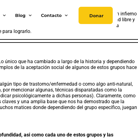
, orientacion, género e identidad, dependen plena y
uellos que se salían de lo preestablecido, vivieran un infierno
Blog
Contacto
Donar
 ser inadmisible para cualquier defensor de la sociedad libre y
 antiguas, y especialmente, las nuevas generaciones para
 para lograrlo.
o único que ha cambiado a largo de la historia y dependiendo
jemplos de la aceptación social de algunos de estos grupos hace
 algún tipo de trastorno/enfermedad o como algo anti-natural,
do, por mencionar algunas, técnicas disparatadas como la
rjudicar psicológicamente a dichas personas). Claramente, como
tos claves y una amplia base que nos ha demostrado que la
muchos matices donde dependiendo del grupo específico, juegan
ofundidad, asi como cada uno de estos grupos y las