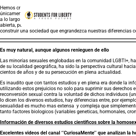
Hemos crecido rodeados de personas que nos han hecho creer qu
únicamente de dos líneas únicas y obligatorias, supuestamente d
a lo largo y ancho de sus vidas, ya no solo siendo discriminado
abierta, por ello no solo resulta fundamental defender cada una
construir una sociedad que engrandezca nuestras diferencias co
Es muy natural, aunque algunos renieguen de ello
Las minorías sexuales englobadas en la comunidad LGBTI+, han 
de su localidad geográfica, ha sido la perspectiva cultural ha
cientos de años y de su persecución en plena actualidad.
Es inaudito que con tantos estudios y en plena era donde la in
utilizando estos prejuicios no solo para suprimir sus derechos 
reconversión sexual contra la voluntad de dichos individuos (u
lo dicen los diversos estudios, hay diferencias entre, por ejem
sexualidad es mucho mas extensa y compleja que simplemente d
tanto factores biologicos (variables geneticas, hormonales, c
Información de diversos estudios cientificos sobre la homose
Excelentes videos del canal ‘’CuriosaMente’’ que analizan la