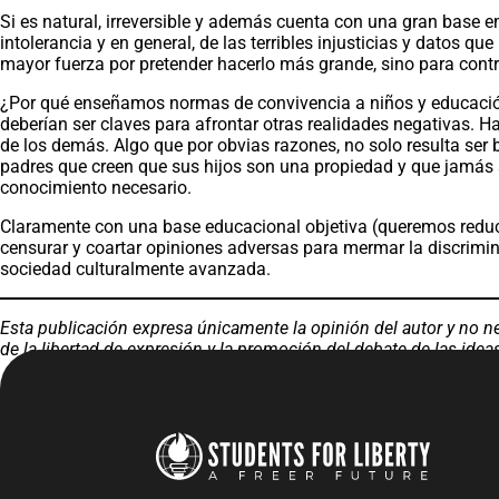
Si es natural, irreversible y además cuenta con una gran base 
intolerancia y en general, de las terribles injusticias y datos
mayor fuerza por pretender hacerlo más grande, sino para contrar
¿Por qué enseñamos normas de convivencia a niños y educación s
deberían ser claves para afrontar otras realidades negativas. H
de los demás. Algo que por obvias razones, no solo resulta ser
padres que creen que sus hijos son una propiedad y que jamás s
conocimiento necesario.
Claramente con una base educacional objetiva (queremos reduci
censurar y coartar opiniones adversas para mermar la discrimina
sociedad culturalmente avanzada.
Esta publicación expresa únicamente la opinión del autor y no n
de la libertad de expresión y la promoción del debate de las idea