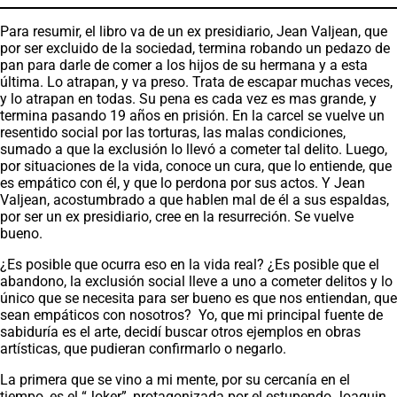
Para resumir, el libro va de un ex presidiario, Jean Valjean, que
por ser excluido de la sociedad, termina robando un pedazo de
pan para darle de comer a los hijos de su hermana y a esta
última. Lo atrapan, y va preso. Trata de escapar muchas veces,
y lo atrapan en todas. Su pena es cada vez es mas grande, y
termina pasando 19 años en prisión. En la carcel se vuelve un
resentido social por las torturas, las malas condiciones,
sumado a que la exclusión lo llevó a cometer tal delito. Luego,
por situaciones de la vida, conoce un cura, que lo entiende, que
es empático con él, y que lo perdona por sus actos. Y Jean
Valjean, acostumbrado a que hablen mal de él a sus espaldas,
por ser un ex presidiario, cree en la resurreción. Se vuelve
bueno.
¿Es posible que ocurra eso en la vida real? ¿Es posible que el
abandono, la exclusión social lleve a uno a cometer delitos y lo
único que se necesita para ser bueno es que nos entiendan, que
sean empáticos con nosotros? Yo, que mi principal fuente de
sabiduría es el arte, decidí buscar otros ejemplos en obras
artísticas, que pudieran confirmarlo o negarlo.
La primera que se vino a mi mente, por su cercanía en el
tiempo, es el “Joker”, protagonizada por el estupendo Joaquin