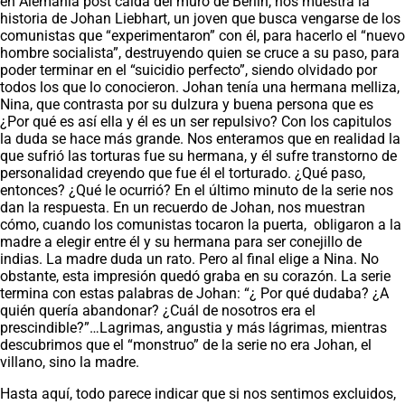
en Alemania post caída del muro de Berlin, nos muestra la
historia de Johan Liebhart, un joven que busca vengarse de los
comunistas que “experimentaron” con él, para hacerlo el “nuevo
hombre socialista”, destruyendo quien se cruce a su paso, para
poder terminar en el “suicidio perfecto”, siendo olvidado por
todos los que lo conocieron. Johan tenía una hermana melliza,
Nina, que contrasta por su dulzura y buena persona que es
¿Por qué es así ella y él es un ser repulsivo? Con los capitulos
la duda se hace más grande. Nos enteramos que en realidad la
que sufrió las torturas fue su hermana, y él sufre transtorno de
personalidad creyendo que fue él el torturado. ¿Qué paso,
entonces? ¿Qué le ocurrió? En el último minuto de la serie nos
dan la respuesta. En un recuerdo de Johan, nos muestran
cómo, cuando los comunistas tocaron la puerta, obligaron a la
madre a elegir entre él y su hermana para ser conejillo de
indias. La madre duda un rato. Pero al final elige a Nina. No
obstante, esta impresión quedó graba en su corazón. La serie
termina con estas palabras de Johan: “¿ Por qué dudaba? ¿A
quién quería abandonar? ¿Cuál de nosotros era el
prescindible?”…Lagrimas, angustia y más lágrimas, mientras
descubrimos que el “monstruo” de la serie no era Johan, el
villano, sino la madre.
Hasta aquí, todo parece indicar que si nos sentimos excluidos,