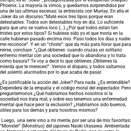
Phoenix. La mayoría la vimos, y quedamos sorprendidos por
una de las ultimas escenas: la entrevista con Murray. En ella el
Joker da un discurso:”Maté esos tres tipos porque eran
detestables. Todos son detestables hoy en día. Lo suficiente
para que uno se vuelva loco (…) ¿Por qué todos estan tan
tristes por estos tipos? Si hubiese sido yo el que moría en la
calle hubieran pasado encima mío. Paso todos los días y nadie
me reconoce”. Y en un “chiste”: que da más para llorar que para
reírse, concluye: “¿Qué obtienes cuando cruzas un solitario
enfermo mental con una sociedad que lo abandona y lo trata
como basura? Te voy a decir lo que obtienes ¡Obtienes la
mierda que te mereces!”. Vemos el disparo, y todos saltamos
del asiento alucinados por lo que acaba de pasar.
¿Es justificable la acción del Joker? Para nada. ¿Es entendible?
Dependerá de la empatía y el código moral del espectador. Pero
preguntemonos ¿Qué habríamos hechos nosotros si la
sociedad nos trata mal, y sobre eso tenemos una enfermedad
mental que hace peor la exclusión? ¿Habríamos sido buenos,
útiles para los demás y para nosotros mismos?
Luego, una serie vino a mi mente, por ser una de mis favoritas:
“Monster” (Monstruo) del japones Naoki Urasawa. Ambientada