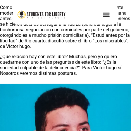
Como por una de esas casualidades de la vida, que la gente
moderna confunde con el designio de los astros, una semana
antes del episodio de la carcel de Devoto, donde los prisioneros
se hicieron dueños del lugar a la fuerza (para dar lugar a la
bochornosa negociación con criminales por parte del gobierno,
otorgándoles a mucho prisión domiciliaria), “Estudiantes por la
libertad” de Rio cuarto, discutió sobre el libro “Los miserables”,
de Victor hugo.
¿Qué relación hay con este libro? Muchas, pero yo quiero
quedarme con uno de las preguntas de este libro: “¿Es la
sociedad culpable de la delincuencia?”. Para Victor hugo sí.
Nosotros veremos distintas posturas.