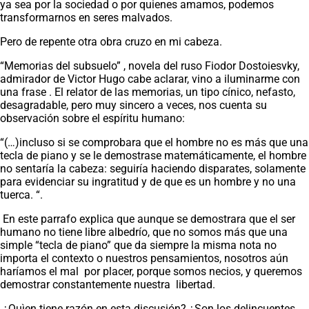
ya sea por la sociedad o por quienes amamos, podemos
transformarnos en seres malvados.
Pero de repente otra obra cruzo en mi cabeza.
“Memorias del subsuelo” , novela del ruso Fiodor Dostoiesvky,
admirador de Victor Hugo cabe aclarar, vino a iluminarme con
una frase . El relator de las memorias, un tipo cínico, nefasto,
desagradable, pero muy sincero a veces, nos cuenta su
observación sobre el espíritu humano:
“(…)incluso si se comprobara que el hombre no es más que una
tecla de piano y se le demostrase matemáticamente, el hombre
no sentaría la cabeza: seguiría haciendo disparates, solamente
para evidenciar su ingratitud y de que es un hombre y no una
tuerca. “.
En este parrafo explica que aunque se demostrara que el ser
humano no tiene libre albedrío, que no somos más que una
simple “tecla de piano” que da siempre la misma nota no
importa el contexto o nuestros pensamientos, nosotros aún
haríamos el mal por placer, porque somos necios, y queremos
demostrar constantemente nuestra libertad.
¿Quìen tiene razón en esta discusión? ¿Son los delincuentes