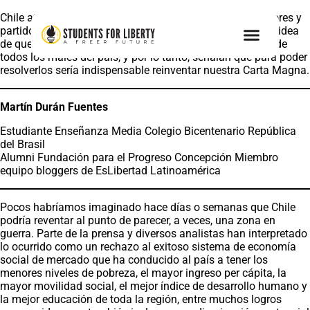
Chile atraviesa una crisis política en la que algunos sectores y
partidos políticos están movilizándose y promoviendo la idea
de que en la actual Constitución se encontraría el origen de
todos los males del país, y por lo tanto, señalan que para poder
resolverlos sería indispensable reinventar nuestra Carta Magna.
Martín Durán Fuentes
Estudiante Enseñanza Media Colegio Bicentenario República
del Brasil
Alumni Fundación para el Progreso Concepción Miembro
equipo bloggers de EsLibertad Latinoamérica
Pocos habríamos imaginado hace días o semanas que Chile
podría reventar al punto de parecer, a veces, una zona en
guerra. Parte de la prensa y diversos analistas han interpretado
lo ocurrido como un rechazo al exitoso sistema de economía
social de mercado que ha conducido al país a tener los
menores niveles de pobreza, el mayor ingreso per cápita, la
mayor movilidad social, el mejor índice de desarrollo humano y
la mejor educación de toda la región, entre muchos logros