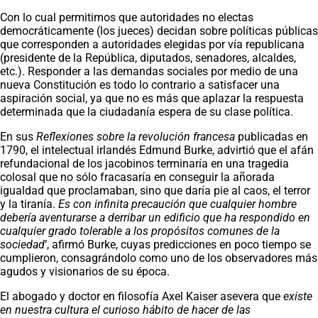
Con lo cual permitimos que autoridades no electas
democráticamente (los jueces) decidan sobre políticas públicas
que corresponden a autoridades elegidas por vía republicana
(presidente de la República, diputados, senadores, alcaldes,
etc.). Responder a las demandas sociales por medio de una
nueva Constitución es todo lo contrario a satisfacer una
aspiración social, ya que no es más que aplazar la respuesta
determinada que la ciudadanía espera de su clase política.
En sus
Reflexiones sobre la revolución francesa
publicadas en
1790, el intelectual irlandés Edmund Burke, advirtió que el afán
refundacional de los jacobinos terminaría en una tragedia
colosal que no sólo fracasaría en conseguir la añorada
igualdad que proclamaban, sino que daría pie al caos, el terror
y la tiranía.
Es con infinita precaución que cualquier hombre
debería aventurarse a derribar un edificio que ha respondido en
cualquier grado tolerable a los propósitos comunes de la
sociedad
’, afirmó Burke, cuyas predicciones en poco tiempo se
cumplieron, consagrándolo como uno de los observadores más
agudos y visionarios de su época.
El abogado y doctor en filosofía Axel Kaiser asevera que
existe
en nuestra cultura el curioso hábito de hacer de las