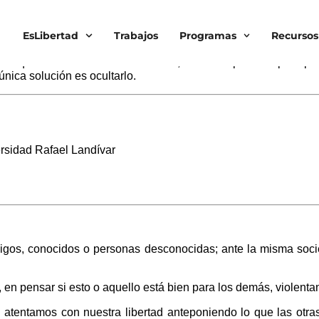
EsLibertad
Trabajos
Programas
Recursos
 lo que un ser humano debe saber, lo más importante para pode
nica solución es ocultarlo.
rsidad Rafael Landívar
migos, conocidos o personas desconocidas; ante la misma soci
en pensar si esto o aquello está bien para los demás, violenta
tentamos con nuestra libertad anteponiendo lo que las otras