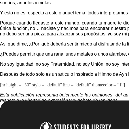
sueños, anhelos y metas.
Y esto no es respecto a este o aquel tema, todos interpretamos
Porque cuando llegaste a este mundo, cuando tu madre te dio a
única función, no… naciste y nacimos para encontrar nuestro p
no debo ser una pieza para alcanzar sus propósitos, yo soy mi 
Así que dime, ¿Por qué debería sentir miedo al disfrutar de la
¿Puedes permitir que una rana, unos metales o unos alambre, 
No soy Igualdad, no soy Fraternidad, no soy Unión, no soy In
Después de todo solo es un artículo inspirado a Himno de Ayn
[hr height = “30” style = “default” line = “default” themecolor = “1”]
Esta publicación representa únicamente las opiniones del aut
respeto a la libertad de expresión y el debate de las ideas.