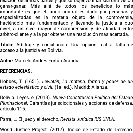
relación de ambas partes y que su objetivo final sea una visión
ganar-ganar. Más allá de todos los beneficios lo más
importante es que el laudo arbitral es dado por personas y
especializadas en la materia objeto de la controversia,
haciéndolo más fundamentado y llevando la justicia a otro
nivel, a un nivel mayor de comprensión y de afinidad entre
arbitro-cliente y a la par obtener una resolución más acertada.
Título:
Arbitraje y conciliación: Una opción real a falta de
acceso a la justicia en Bolivia.
Autor:
Marcelo Andrés Fortún Arandia.
REFERENCIAS.
Hobbes, T. (1651).
Leviatán; La materia, forma y poder de u
estado eclesiástico y civil.
(1a. ed.). Madrid: Alianza.
Bolivia. Leyes, e. (2018).
Nueva Constitución Política del Estado
Plurinacional
, Garantías jurisdiccionales y acciones de defensa,
articulo 115.
Parra, L. El juez y el derecho,
Revista Jurídica IUS UNLA.
World Justice Project. (2017). Índice de Estado de Derecho.