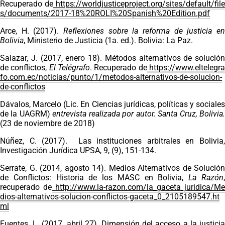
Recuperado de
https://worldjusticeproject.org/sites/default/file
s/documents/2017-18%20ROLI%20Spanish%20Edition.pdf
Arce, H. (2017).
Reflexiones sobre la reforma de justicia en
Bolivia
, Ministerio de Justicia (1a. ed.). Bolivia: La Paz.
Salazar, J. (2017, enero 18). Métodos alternativos de solución
de conflictos,
El Telégrafo
. Recuperado de
https://www.eltelegr
fo.com.ec/noticias/punto/1/metodos-alternativos-de-solucion-
de-conflictos
Dávalos, Marcelo (Lic. En Ciencias jurídicas, políticas y sociales
de la UAGRM)
entrevista realizada por autor. Santa Cruz, Bolivia
(23 de noviembre de 2018)
Núñez, C. (2017). Las instituciones arbitrales en Bolivia,
Investigación Jurídica UPSA, 9, (9), 151-134.
Serrate, G. (2014, agosto 14). Medios Alternativos de Solución
de Conflictos: Historia de los MASC en Bolivia,
La Razón
recuperado de
http://www.la-razon.com/la_gaceta_juridica/Me
dios-alternativos-solucion-conflictos-gaceta_0_2105189547.ht
ml
Fuentes. L. (2017, abril 27). Dimensión del acceso a la justicia