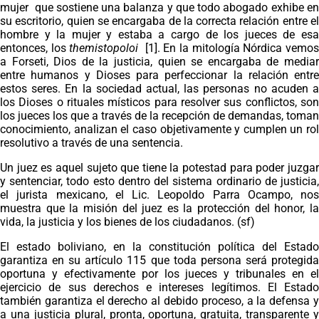
mujer que sostiene una balanza y que todo abogado exhibe en
su escritorio, quien se encargaba de la correcta relación entre el
hombre y la mujer y estaba a cargo de los jueces de esa
entonces, los
themistopoloi
[1]. En la mitología Nórdica vemo
a Forseti, Dios de la justicia, quien se encargaba de mediar
entre humanos y Dioses para perfeccionar la relación entre
estos seres. En la sociedad actual, las personas no acuden a
los Dioses o rituales místicos para resolver sus conflictos, son
los jueces los que a través de la recepción de demandas, toman
conocimiento, analizan el caso objetivamente y cumplen un rol
resolutivo a través de una sentencia.
Un juez es aquel sujeto que tiene la potestad para poder juzgar
y sentenciar, todo esto dentro del sistema ordinario de justicia,
el jurista mexicano, el Lic. Leopoldo Parra Ocampo, nos
muestra que la misión del juez es la protección del honor, la
vida, la justicia y los bienes de los ciudadanos. (sf)
El estado boliviano, en la constitución política del Estado
garantiza en su artículo 115 que toda persona será protegida
oportuna y efectivamente por los jueces y tribunales en el
ejercicio de sus derechos e intereses legítimos. El Estado
también garantiza el derecho al debido proceso, a la defensa y
a una justicia plural, pronta, oportuna, gratuita, transparente y