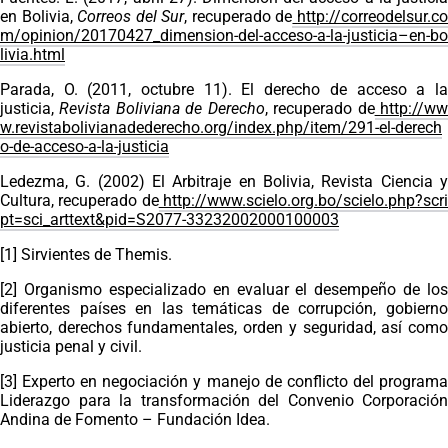
en Bolivia,
Correos del Sur
, recuperado de
http://correodelsur.c
m/opinion/20170427_dimension-del-acceso-a-la-justicia–en-bo
livia.html
Parada, O. (2011, octubre 11). El derecho de acceso a la
justicia,
Revista Boliviana de Derecho
, recuperado de
http://w
w.revistabolivianadederecho.org/index.php/item/291-el-derech
o-de-acceso-a-la-justicia
Ledezma, G. (2002) El Arbitraje en Bolivia, Revista Ciencia y
Cultura, recuperado de
http://www.scielo.org.bo/scielo.php?scr
pt=sci_arttext&pid=S2077-33232002000100003
[1]
Sirvientes de Themis.
[2]
Organismo especializado en evaluar el desempeño de los
diferentes países en las temáticas de corrupción, gobierno
abierto, derechos fundamentales, orden y seguridad, así como
justicia penal y civil.
[3]
Experto en negociación y manejo de conflicto del program
Liderazgo para la transformación del Convenio Corporación
Andina de Fomento – Fundación Idea.