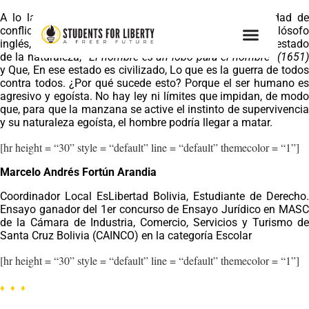
A lo largo de la historia hemos visto una gran cantidad de
conflictos entre hombres, instituciones y naciones.
El filósof
inglés, Thomas Hobbes afirma que, en aquel supuesto estado
de la naturaleza,
“El hombre es un lobo para el hombre” (1651
y Que, En ese estado es civilizado, Lo que es la guerra de todos
contra todos.
¿Por qué sucede esto?
Porque el ser humano es
agresivo y egoísta.
No hay ley ni límites que impidan, de mod
que, para que la manzana se active el instinto de supervivencia
y su naturaleza egoísta, el hombre podría llegar a matar.
[hr height = “30” style = “default” line = “default” themecolor = “1”]
Marcelo Andrés Fortún Arandia
Coordinador Local EsLibertad Bolivia, Estudiante de Derecho.
Ensayo
ganador del 1er concurso de Ensayo Jurídico en MAS
de la
Cámara de Industria, Comercio, Servicios y Turismo de
Santa Cruz Bolivia (CAINCO) en la categoría Escolar
[hr height = “30” style = “default” line = “default” themecolor = “1”]
♦
♦
♦