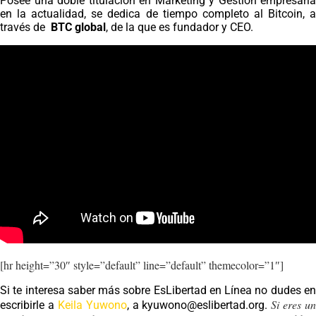
Posee una doble titulación en Marketing y Gestión empresaria
en la actualidad, se dedica de tiempo completo al Bitcoin, a
través de
BTC global
, de la que es fundador y CEO.
[hr height=”30″ style=”default” line=”default” themecolor=”1″]
Si te interesa saber más sobre EsLibertad en Línea no dudes en
Si eres un
escribirle a
Keila Yuwono
, a
kyuwono@eslibertad.org
.