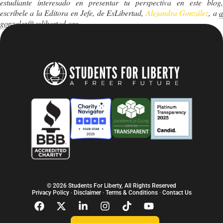
estudiante interesado en presentar tu perspectiva en este blog,
escríbele a la Editora en Jefe, de EsLibertad,
Alejandra González
, a
gonzalez@eslibertad.org
© 2026 Students For Liberty, All Rights Reserved
Privacy Policy
·
Disclaimer
·
Terms & Conditions
·
Contact Us