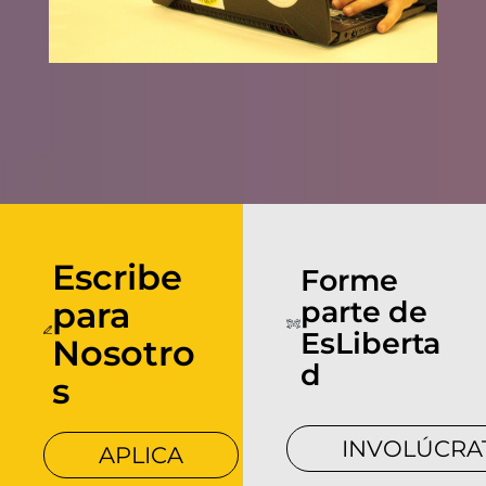
Escribe
Forme
para
parte de
EsLiberta
Nosotro
d
s
INVOLÚCRA
APLICA