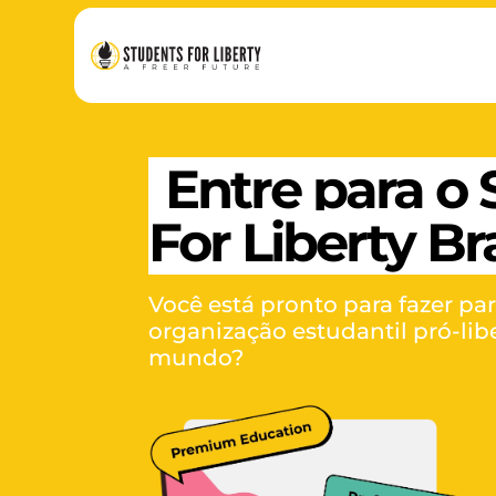
Entre para o
For Liberty Bra
Você está pronto para fazer pa
organização estudantil pró-li
mundo?