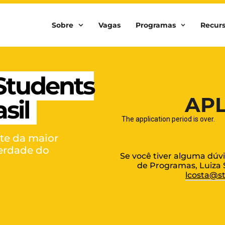
Sobre
Vagas
Programas
Recur
 Students
AP
sil
The application period is over.
rte da maior
berdade do
Se você tiver alguma dúv
de Programas, Luiza S
lcosta@st