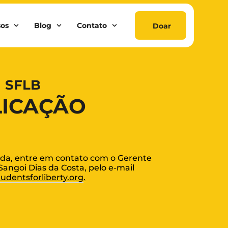
sos
Blog
Contato
Doar
SFLB
LICAÇÃO
ida, entre em contato com o Gerente
angoi Dias da Costa, pelo e-mail
udentsforliberty.org
.