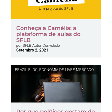
Conheça a Camélia: a
plataforma de aulas do
SFLB
por
SFLB Autor Convidado
Setembro 2, 2021
BRAZIL BLOG
,
ECONOMIA DE LIVRE MERCADO
Por que políticos gostam de