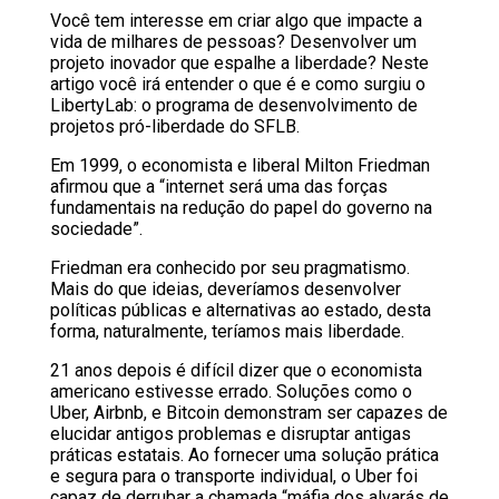
Você tem interesse em criar algo que impacte a
vida de milhares de pessoas? Desenvolver um
projeto inovador que espalhe a liberdade? Neste
artigo você irá entender o que é e como surgiu o
LibertyLab: o programa de desenvolvimento de
projetos pró-liberdade do SFLB.
Em 1999, o economista e liberal Milton Friedman
afirmou que a “internet será uma das forças
fundamentais na redução do papel do governo na
sociedade”.
Friedman era conhecido por seu pragmatismo.
Mais do que ideias, deveríamos desenvolver
políticas públicas e alternativas ao estado, desta
forma, naturalmente, teríamos mais liberdade.
21 anos depois é difícil dizer que o economista
americano estivesse errado. Soluções como o
Uber, Airbnb, e Bitcoin demonstram ser capazes de
elucidar antigos problemas e disruptar antigas
práticas estatais. Ao fornecer uma solução prática
e segura para o transporte individual, o Uber foi
capaz de
derrubar
a chamada “máfia dos alvarás de