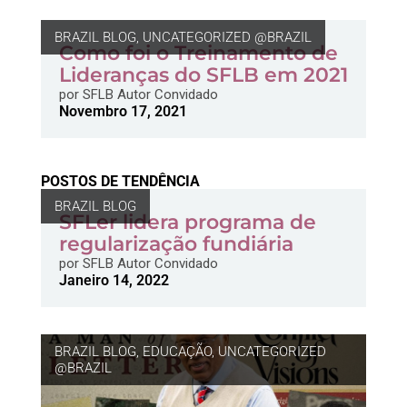
BRAZIL BLOG
,
UNCATEGORIZED @BRAZIL
Como foi o Treinamento de
Lideranças do SFLB em 2021
por
SFLB Autor Convidado
Novembro 17, 2021
POSTOS DE TENDÊNCIA
BRAZIL BLOG
SFLer lidera programa de
regularização fundiária
por
SFLB Autor Convidado
Janeiro 14, 2022
BRAZIL BLOG
,
EDUCAÇÃO
,
UNCATEGORIZED
@BRAZIL