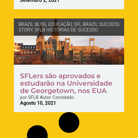
Setembro 2, 2021
BRAZIL BLOG
,
EDUCAÇÃO
,
SFL BRAZIL SUCCESS
STORY
,
SFLB HISTÓRIAS DE SUCESSO
SFLers são aprovados e
estudarão na Universidade
de Georgetown, nos EUA
por
SFLB Autor Convidado
Agosto 10, 2021