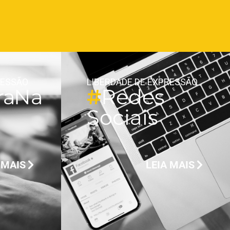
RESSÃO
LIBERDADE DE EXPRESSÃO
a Na
#
Redes
t
Sociais
 MAIS
LEIA MAIS