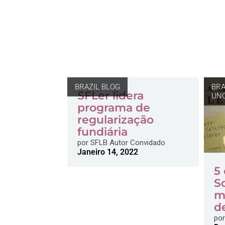
BRAZIL BLOG
BRA
SFLer lidera
UNC
programa de
regularização
fundiária
por
SFLB Autor Convidado
Janeiro 14, 2022
5
So
m
d
por