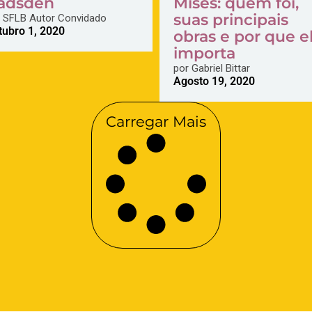
adsden
Mises: quem foi,
suas principais
SFLB Autor Convidado
tubro 1, 2020
obras e por que e
importa
por
Gabriel Bittar
Agosto 19, 2020
Carregar Mais