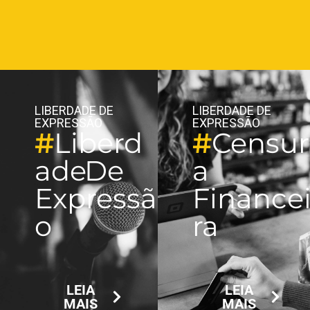
LIBERDADE DE
LIBERDADE DE
EXPRESSÃO
EXPRESSÃO
#
Liberd
#
Censur
ade De
a
Expressã
Finance
o
ra
LEIA
LEIA
MAIS
MAIS