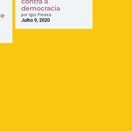
contra a
democracia
le
por
Igor Pereira
Julho 9, 2020