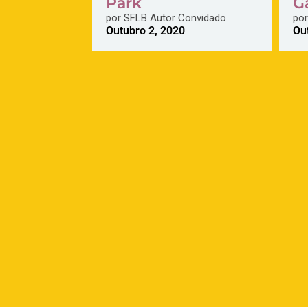
Park
G
por
SFLB Autor Convidado
por
Outubro 2, 2020
Ou