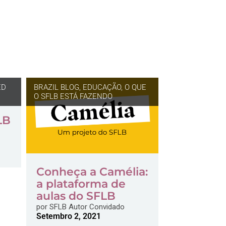
ED
BRAZIL BLOG
,
EDUCAÇÃO
,
O QUE
O SFLB ESTÁ FAZENDO
LB
Conheça a Camélia:
a plataforma de
aulas do SFLB
por
SFLB Autor Convidado
Setembro 2, 2021