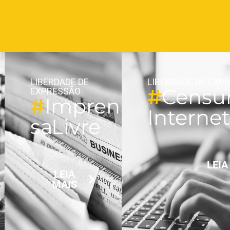
LIBERDADE DE
LIBERDADE DE EXP
#
Censur
EXPRESSÃO
#
Impren
Interne
sa Livre
i
LEIA
LEIA
MAIS