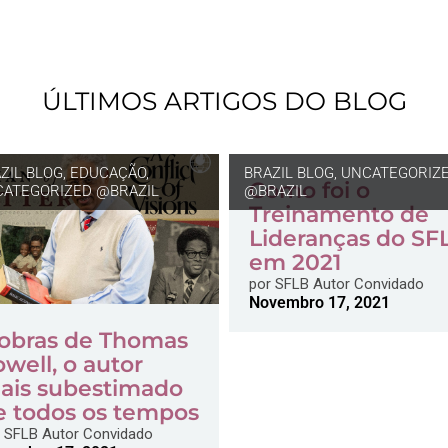
ÚLTIMOS ARTIGOS DO BLOG
ZIL BLOG
,
EDUCAÇÃO
,
BRAZIL BLOG
,
UNCATEGORIZ
Como foi o
ATEGORIZED @BRAZIL
@BRAZIL
Treinamento de
Lideranças do SF
em 2021
por
SFLB Autor Convidado
Novembro 17, 2021
 obras de Thomas
well, o autor
ais subestimado
e todos os tempos
SFLB Autor Convidado