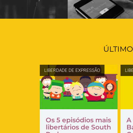
ÚLTIMO
LIBERDADE DE EXPRESSÃO
LIB
Os 5 episódios mais
A 
libertários de South
B