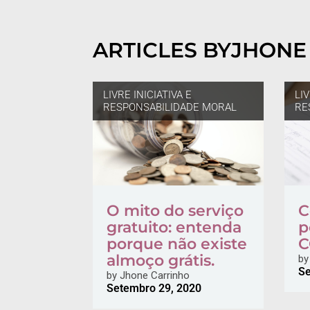
ARTICLES BY
JHONE
LIVRE INICIATIVA E
LIV
RESPONSABILIDADE MORAL
RE
O mito do serviço
C
gratuito: entenda
p
porque não existe
C
almoço grátis.
by
Se
by
Jhone Carrinho
Setembro 29, 2020