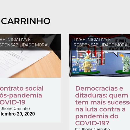
 CARRINHO
RE INICIATIVA E
LIVRE INICIATIVA E
SPONSABILIDADE MORAL
RESPONSABILIDADE MORAL
ontrato social
Democracias e
ós-pandemia
ditaduras: quem
OVID-19
tem mais sucess
na luta contra a
Jhone Carrinho
tembro 29, 2020
pandemia do
COVID-19?
by
Jhone Carrinho