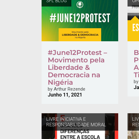
SFL BLOG
OP
#June12Protest –
B
Movimento pela
P
Liberdade &
A
Democracia na
T
Nigéria
by
Ja
by
Arthur Rezende
Junho 11, 2021
LIVRE INICIATIVA E
LIV
RESPONSABILIDADE MORAL
RE