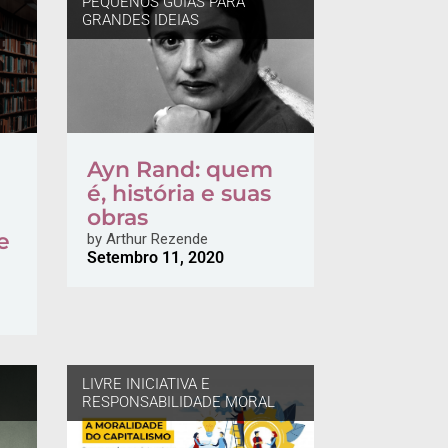
PEQUENOS GUIAS PARA
GRANDES IDEIAS
Ayn Rand: quem
é, história e suas
obras
e
by
Arthur Rezende
Setembro 11, 2020
LIVRE INICIATIVA E
RESPONSABILIDADE MORAL