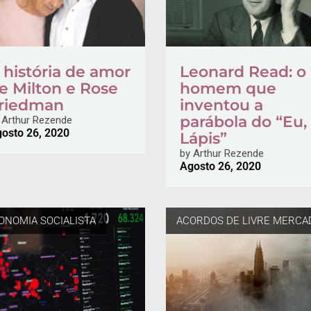
 história de amor
Leonard Read: o
e Milton e Rose
homem que
riedman
inventou a
parábola do “Eu,
Arthur Rezende
osto 26, 2020
Lápis”
by
Arthur Rezende
Agosto 26, 2020
ONOMIA SOCIALISTA
ACORDOS DE LIVRE MERCA