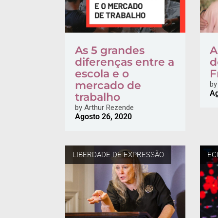
As 5 grandes
A
diferenças entre a
d
escola e o
F
mercado de
by
Ag
trabalho
by
Arthur Rezende
Agosto 26, 2020
LIBERDADE DE EXPRESSÃO
EC