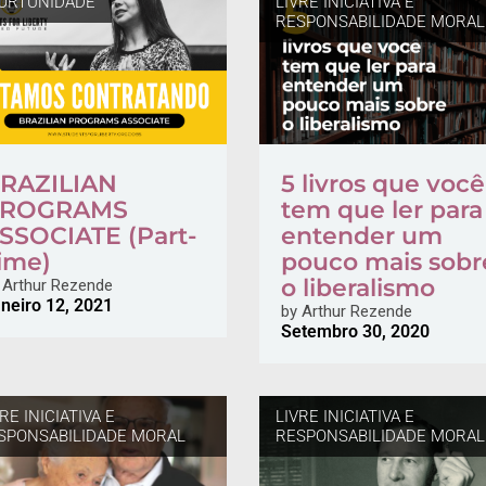
ORTUNIDADE
LIVRE INICIATIVA E
RESPONSABILIDADE MORAL
RAZILIAN
5 livros que você
ROGRAMS
tem que ler para
SSOCIATE (Part-
entender um
ime)
pouco mais sobr
o liberalismo
Arthur Rezende
neiro 12, 2021
by
Arthur Rezende
Setembro 30, 2020
RE INICIATIVA E
LIVRE INICIATIVA E
SPONSABILIDADE MORAL
RESPONSABILIDADE MORAL