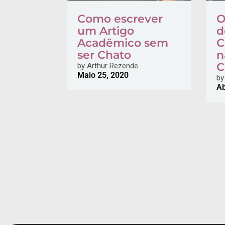
Como escrever
O
um Artigo
d
Acadêmico sem
C
ser Chato
n
C
by
Arthur Rezende
Maio 25, 2020
by
Ab